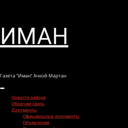
Перейти
ИМАН
к
содержимому
Газета "Иман" Ачхой-Мартан
Основное
меню
Новости района
Обратная связь
Документы
Официальные документы
Объявления