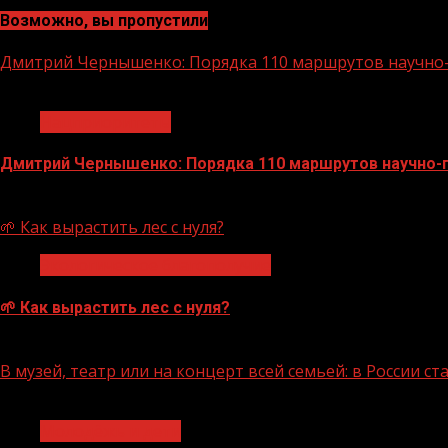
Возможно, вы пропустили
Дмитрий Чернышенко: Порядка 110 маршрутов научно-п
1 мин чтения
Нацприоритеты
Дмитрий Чернышенко: Порядка 110 маршрутов научно-по
07.08.2026
🌱 Как вырастить лес с нуля?
Экологическое благополучие
🌱 Как вырастить лес с нуля?
07.08.2026
В музей, театр или на концерт всей семьей: в России 
1 мин чтения
Молодёжь и дети