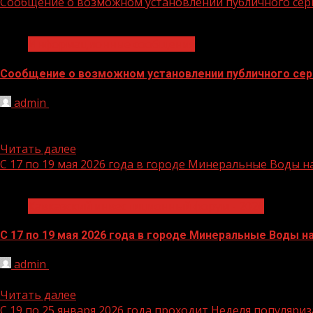
Сообщение о возможном установлении публичного сер
1 мин чтения
Информационные сообщения
Сообщение о возможном установлении публичного сер
admin
28.01.2026
1 Министерство энергетики Российской Федерации(упо
Эксплуатация объекта электросетевого...
Читать далее
С 17 по 19 мая 2026 года в городе Минеральные Воды
1 мин чтения
Кавказский инвестиционный форум - 2026
С 17 по 19 мая 2026 года в городе Минеральные Воды 
admin
22.01.2026
. Форум проходит на ежегодной основе на основании Ук
Читать далее
С 19 по 25 января 2026 года проходит Неделя популяри