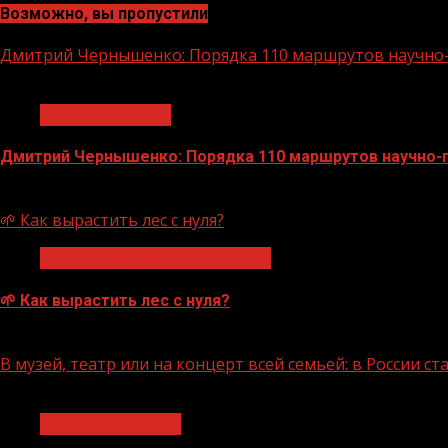
Возможно, вы пропустили
Дмитрий Чернышенко: Порядка 110 маршрутов научно-п
1 мин чтения
Нацприоритеты
Дмитрий Чернышенко: Порядка 110 маршрутов научно-по
07.08.2026
🌱 Как вырастить лес с нуля?
Экологическое благополучие
🌱 Как вырастить лес с нуля?
07.08.2026
В музей, театр или на концерт всей семьей: в России 
1 мин чтения
Молодёжь и дети