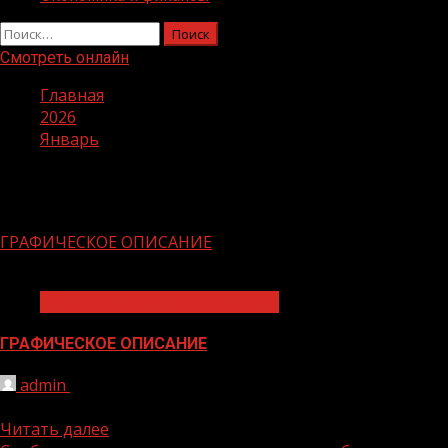
Найти:
Смотреть онлайн
Главная
2026
Январь
Месяц:
Январь 2026
ГРАФИЧЕСКОЕ ОПИСАНИЕ
1 мин чтения
Информационные сообщения
ГРАФИЧЕСКОЕ ОПИСАНИЕ
admin
28.01.2026
Публичный сервитут в отношении земель и земельных у
Читать далее