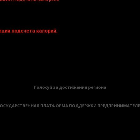
ации подсчета калорий.
ации подсчета калорий. Энергия, заключенная в пище Пи
БАННЕРЫ
Голосуй за достижения региона
ОСУДАРСТВЕННАЯ ПЛАТФОРМА ПОДДЕРЖКИ ПРЕДПРИНИМАТЕЛ