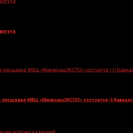
витута
витута
лномоченный орган, которым рассматривается ходатайс
 на площадке МВЦ «МинводыЭКСПО» состоится ||I Кавк
на площадке МВЦ «МинводыЭКСПО» состоится ||I Кавказ
аза Президента Российской Федерации Nº 697 от 18 сент
зации подсчета калорий.