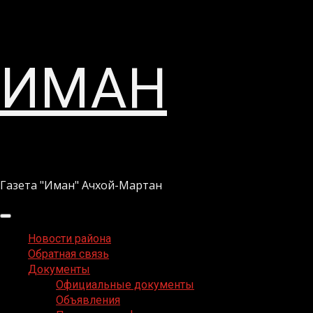
Перейти
ИМАН
к
содержимому
Газета "Иман" Ачхой-Мартан
Основное
меню
Новости района
Обратная связь
Документы
Официальные документы
Объявления