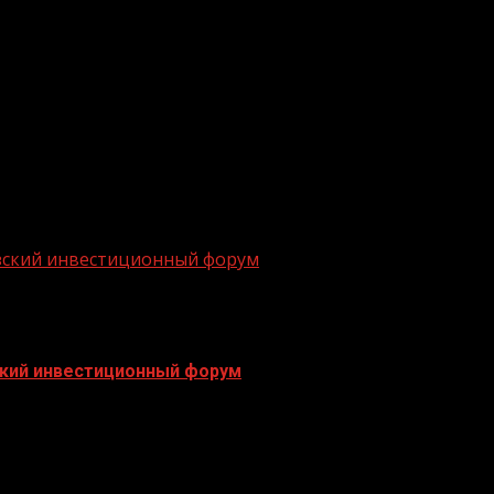
тво об установлении публичного сервитута) 2
азский инвестиционный форум
ский инвестиционный форум
ября...