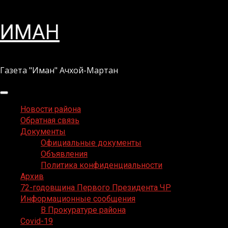
Перейти
ИМАН
к
содержимому
Газета "Иман" Ачхой-Мартан
Основное
меню
Новости района
Обратная связь
Документы
Официальные документы
Объявления
Политика конфиденциальности
Архив
72-годовщина Первого Президента ЧР
Информационные сообщения
В Прокуратуре района
Covid-19