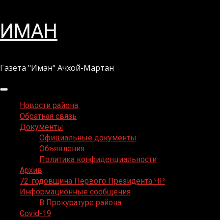
Перейти
ИМАН
к
содержимому
Газета "Иман" Ачхой-Мартан
Основное
меню
Новости района
Обратная связь
Документы
Официальные документы
Объявления
Политика конфиденциальности
Архив
72-годовщина Первого Президента ЧР
Информационные сообщения
В Прокуратуре района
Covid-19