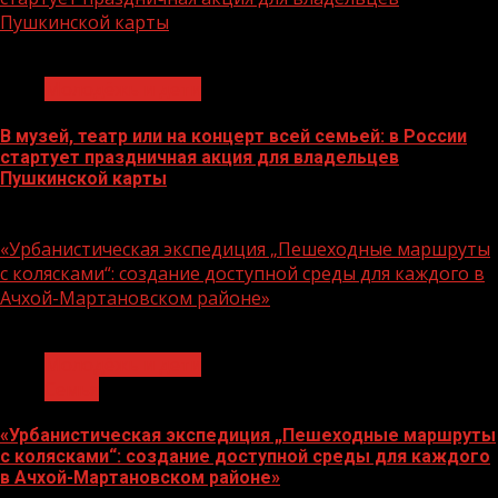
Пушкинской карты
1 мин чтения
Молодёжь и дети
В музей, театр или на концерт всей семьей: в России
стартует праздничная акция для владельцев
Пушкинской карты
07.08.2026
«Урбанистическая экспедиция „Пешеходные маршруты
с колясками“: создание доступной среды для каждого в
Ачхой-Мартановском районе»
1 мин чтения
Молодёжь и дети
Семья
«Урбанистическая экспедиция „Пешеходные маршруты
с колясками“: создание доступной среды для каждого
в Ачхой-Мартановском районе»