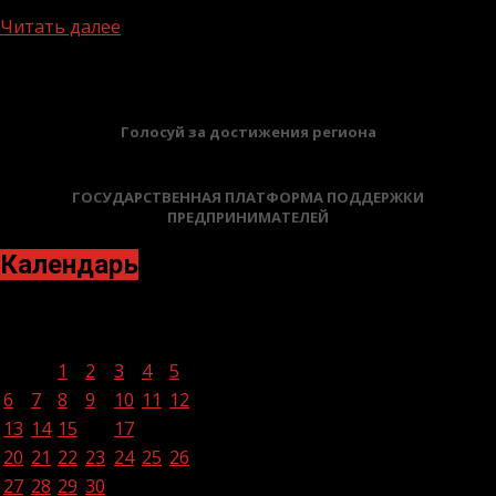
игры», организованных в...
Читать далее
БАННЕРЫ
Голосуй за достижения региона
ГОСУДАРСТВЕННАЯ ПЛАТФОРМА ПОДДЕРЖКИ
ПРЕДПРИНИМАТЕЛЕЙ
Календарь
Апрель 2026
Пн
Вт
Ср
Чт
Пт
Сб
Вс
1
2
3
4
5
6
7
8
9
10
11
12
13
14
15
16
17
18
19
20
21
22
23
24
25
26
27
28
29
30