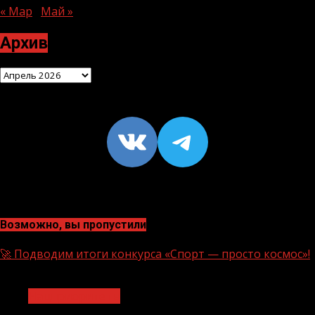
« Мар
Май »
Архив
Архив
VK
https://t
Возможно, вы пропустили
🚀 Подводим итоги конкурса «Спорт — просто космос»!
1 мин чтения
Нацприоритеты