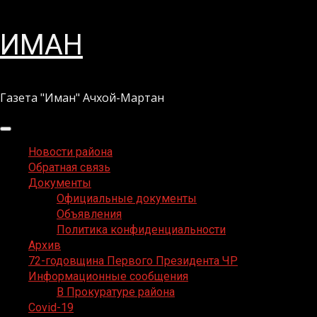
Перейти
ИМАН
к
содержимому
Газета "Иман" Ачхой-Мартан
Основное
меню
Новости района
Обратная связь
Документы
Официальные документы
Объявления
Политика конфиденциальности
Архив
72-годовщина Первого Президента ЧР
Информационные сообщения
В Прокуратуре района
Covid-19