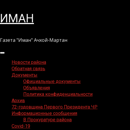
Перейти
ИМАН
к
содержимому
Газета "Иман" Ачхой-Мартан
Основное
меню
Новости района
Обратная связь
Документы
Официальные документы
Объявления
Политика конфиденциальности
Архив
72-годовщина Первого Президента ЧР
Информационные сообщения
В Прокуратуре района
Covid-19