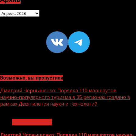
Архив
VK
https://t
Возможно, вы пропустили
Дмитрий Чернышенко: Порядка 110 маршрутов
научно-популярного туризма в 35 регионах создано в
рамках Десятилетия науки и технологий
1 мин чтения
Нацприоритеты
Дмитрий Чернышенко: Порядка 110 маршрутов научно-