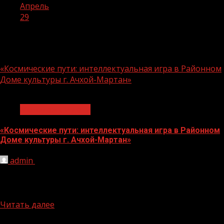
Апрель
29
День:
29.04.2026
«Космические пути: интеллектуальная игра в Районном
Доме культуры г. Ачхой-Мартан»
1 мин чтения
Молодёжь и дети
«Космические пути: интеллектуальная игра в Районном
Доме культуры г. Ачхой-Мартан»
admin
29.04.2026
В рамках национального проекта «Молодёжь и дети» в
Районном Доме культуры г. Ачхой-Мартан состоялась
интеллектуальная игра «Космические...
Читать далее
БАННЕРЫ