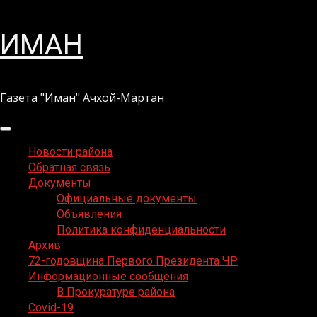
Перейти
ИМАН
к
содержимому
Газета "Иман" Ачхой-Мартан
Основное
меню
Новости района
Обратная связь
Документы
Официальные документы
Объявления
Политика конфиденциальности
Архив
72-годовщина Первого Президента ЧР
Информационные сообщения
В Прокуратуре района
Covid-19