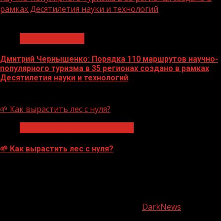
рамках Десятилетия науки и технологий
1 мин чтения
Нацприоритеты
Дмитрий Чернышенко: Порядка 110 маршрутов научно-
популярного туризма в 35 регионах создано в рамках
Десятилетия науки и технологий
07.08.2026
🌱 Как вырастить лес с нуля?
Экологическое благополучие
🌱 Как вырастить лес с нуля?
07.08.2026
О
нас
Copyright © Все права защищены.
|
DarkNews
от AF
themes.