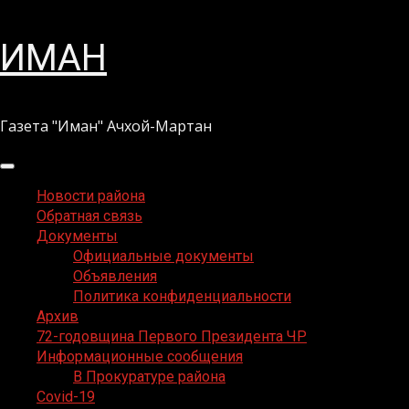
Перейти
ИМАН
к
содержимому
Газета "Иман" Ачхой-Мартан
Основное
меню
Новости района
Обратная связь
Документы
Официальные документы
Объявления
Политика конфиденциальности
Архив
72-годовщина Первого Президента ЧР
Информационные сообщения
В Прокуратуре района
Covid-19