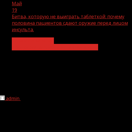
Май
19
Битва, которую не выиграть таблеткой: почему
половина пациентов сдают оружие перед лицом
инсульта.
Здравоохранение
Продолжительная и активная жизнь
Битва, которую не выиграть
таблеткой: почему половина
пациентов сдают оружие перед
лицом инсульта.
admin
19.05.2026
1 мин чтения
93
Аннотация: Гипертоническая болезнь — тихий убийца
номер один в мире. Имеются десятки эффективных
классов препаратов, клинические рекомендации