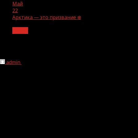
Май
22
Арктика — это призвание ❄️
Кадры
Арктика — это призвание ❄️
admin
22.05.2026
77
На Крайнем Севере есть профессии, которые почти не
встретишь в других регионах: одни люди прорубают
тоннели во льду, другие изучают ледники, третьи
следят за айсбергами с дронов.
Ко Дню полярника собрали в карточках необычные
специальности — от выморозчика до чумработницы 🧊