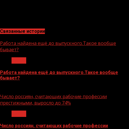
А найти своё призвание и дело по душе помогает
нацпроект «Кадры». По нему можно пройти
переобучение, повысить квалификацию и выбрать
востребованное направление для работы.
Связанные истории
Работа найдена ещё до выпускного.Такое вообще
бывает?
Кадры
Работа найдена ещё до выпускного.Такое вообще
бывает?
17.06.2026
Число россиян, считающих рабочие профессии
престижными, выросло до 74%
Кадры
Число россиян, считающих рабочие профессии