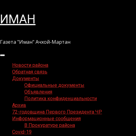
Перейти
ИМАН
к
содержимому
Газета "Иман" Ачхой-Мартан
Основное
меню
Новости района
Обратная связь
Документы
Официальные документы
Объявления
Политика конфиденциальности
Архив
72-годовщина Первого Президента ЧР
Информационные сообщения
В Прокуратуре района
Covid-19