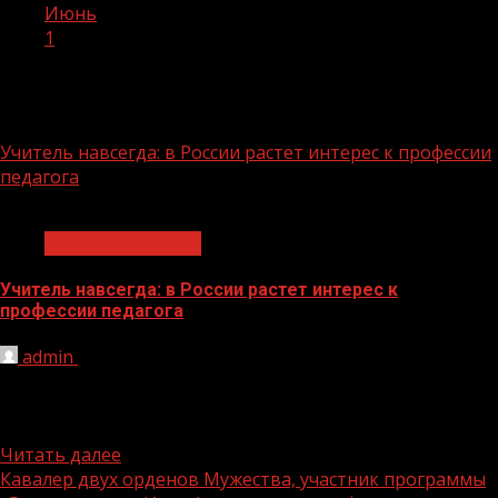
Июнь
1
День:
01.06.2026
Учитель навсегда: в России растет интерес к профессии
педагога
1 мин чтения
Молодёжь и дети
Учитель навсегда: в России растет интерес к
профессии педагога
admin
01.06.2026
Информационный повод: В России работает более 1
млн учителей, а педагогическое направление входит в
топ-3 самых востребованных...
Читать далее
Кавалер двух орденов Мужества, участник программы