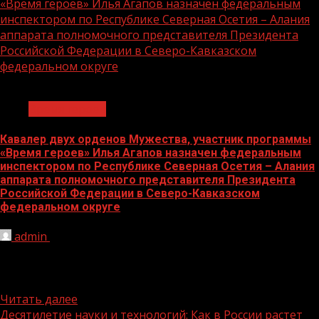
«Время героев» Илья Агапов назначен федеральным
инспектором по Республике Северная Осетия – Алания
аппарата полномочного представителя Президента
Российской Федерации в Северо-Кавказском
федеральном округе
1 мин чтения
Время героев
Кавалер двух орденов Мужества, участник программы
«Время героев» Илья Агапов назначен федеральным
инспектором по Республике Северная Осетия – Алания
аппарата полномочного представителя Президента
Российской Федерации в Северо-Кавказском
федеральном округе
admin
01.06.2026
В 2024 году Илья Агапов стал участником первого
потока программы «Время героев», инициированной
Президентом России Владимиром Путиным...
Читать далее
Десятилетие науки и технологий: Как в России растет