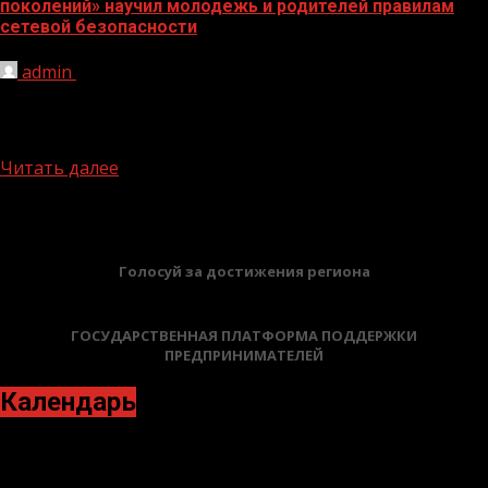
поколений» научил молодежь и родителей правилам
сетевой безопасности
admin
01.06.2026
В районном доме культуры г. Ачхой-Мартан прошел
интерактивный форум «Связь поколений»,
организованный в рамках нацпроекта «Молодежь и...
Читать далее
БАННЕРЫ
Голосуй за достижения региона
ГОСУДАРСТВЕННАЯ ПЛАТФОРМА ПОДДЕРЖКИ
ПРЕДПРИНИМАТЕЛЕЙ
Календарь
Июнь 2026
Пн
Вт
Ср
Чт
Пт
Сб
Вс