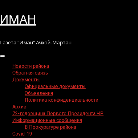
Перейти
ИМАН
к
содержимому
Газета "Иман" Ачхой-Мартан
Основное
меню
Новости района
Обратная связь
Документы
Официальные документы
Объявления
Политика конфиденциальности
Архив
72-годовщина Первого Президента ЧР
Информационные сообщения
В Прокуратуре района
Covid-19