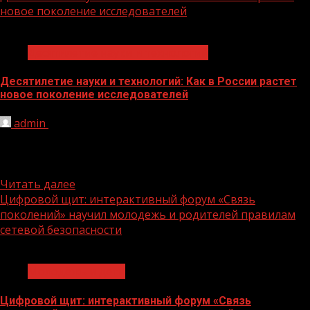
новое поколение исследователей
1 мин чтения
Десятилетие науки и технологий
Десятилетие науки и технологий: Как в России растет
новое поколение исследователей
admin
01.06.2026
Инфоповод: Современные дети начинают знакомство с
наукой задолго до поступления в университет. Кто-то
собирает роботов, кто-то изучает...
Читать далее
Цифровой щит: интерактивный форум «Связь
поколений» научил молодежь и родителей правилам
сетевой безопасности
1 мин чтения
Молодёжь и дети
Цифровой щит: интерактивный форум «Связь