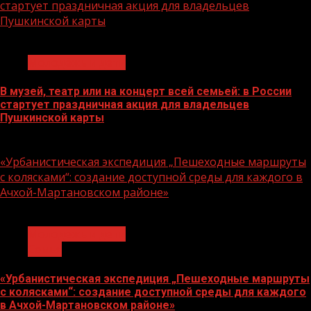
стартует праздничная акция для владельцев
Пушкинской карты
1 мин чтения
Молодёжь и дети
В музей, театр или на концерт всей семьей: в России
стартует праздничная акция для владельцев
Пушкинской карты
07.08.2026
«Урбанистическая экспедиция „Пешеходные маршруты
с колясками“: создание доступной среды для каждого в
Ачхой-Мартановском районе»
1 мин чтения
Молодёжь и дети
Семья
«Урбанистическая экспедиция „Пешеходные маршруты
с колясками“: создание доступной среды для каждого
в Ачхой-Мартановском районе»