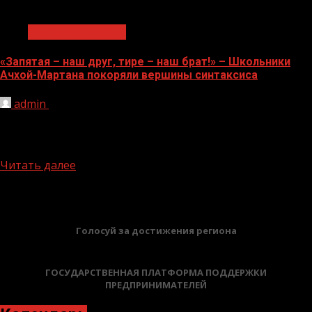
1 мин чтения
Молодёжь и дети
«Запятая – наш друг, тире – наш брат!» – Школьники
Ачхой-Мартана покоряли вершины синтаксиса
admin
03.06.2026
В средней общеобразовательной школе № 6 города
Ачхой-Мартан прошла настоящая битва за
грамотность! В рамках национального проекта...
Читать далее
БАННЕРЫ
Голосуй за достижения региона
ГОСУДАРСТВЕННАЯ ПЛАТФОРМА ПОДДЕРЖКИ
ПРЕДПРИНИМАТЕЛЕЙ