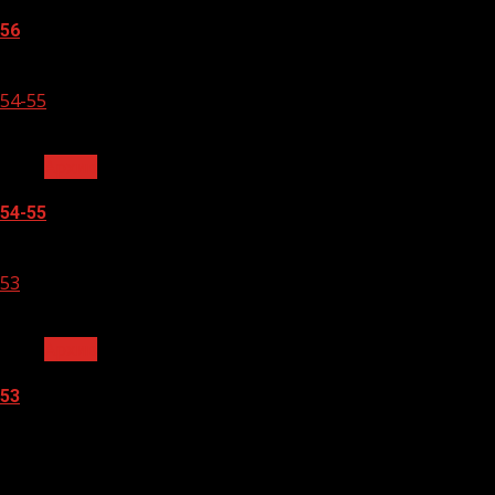
56
05.08.2026
54-55
1 мин чтения
Архив
54-55
05.08.2026
53
1 мин чтения
Архив
53
05.08.2026
О