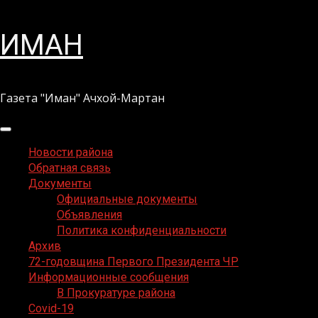
Перейти
ИМАН
к
содержимому
Газета "Иман" Ачхой-Мартан
Основное
меню
Новости района
Обратная связь
Документы
Официальные документы
Объявления
Политика конфиденциальности
Архив
72-годовщина Первого Президента ЧР
Информационные сообщения
В Прокуратуре района
Covid-19