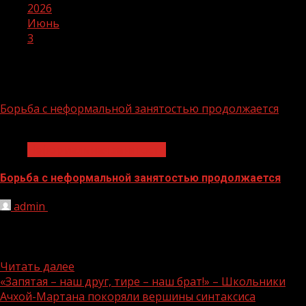
2026
Июнь
3
День:
03.06.2026
Борьба с неформальной занятостью продолжается
1 мин чтения
Неформальная занятость
Борьба с неформальной занятостью продолжается
admin
03.06.2026
Снижение уровня неформальной занятости является
одной из приоритетных задач в Чеченской Республике,
так как создает риски для...
Читать далее
«Запятая – наш друг, тире – наш брат!» – Школьники
Ачхой-Мартана покоряли вершины синтаксиса