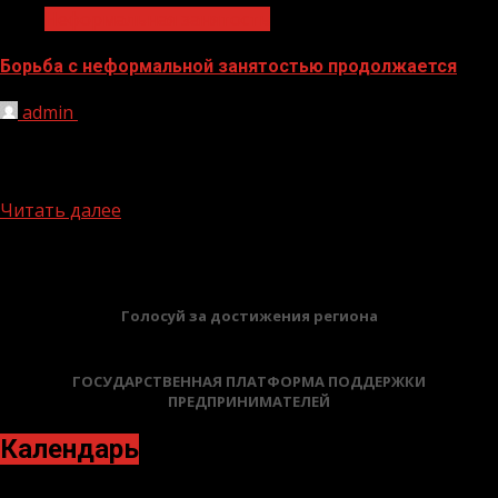
Неформальная занятость
Борьба с неформальной занятостью продолжается
admin
03.06.2026
Снижение уровня неформальной занятости является
одной из приоритетных задач в Чеченской Республике,
так как создает риски для...
Читать далее
БАННЕРЫ
Голосуй за достижения региона
ГОСУДАРСТВЕННАЯ ПЛАТФОРМА ПОДДЕРЖКИ
ПРЕДПРИНИМАТЕЛЕЙ
Календарь