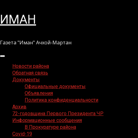
Перейти
ИМАН
к
содержимому
Газета "Иман" Ачхой-Мартан
Основное
меню
Новости района
Обратная связь
Документы
Официальные документы
Объявления
Политика конфиденциальности
Архив
72-годовщина Первого Президента ЧР
Информационные сообщения
В Прокуратуре района
Covid-19