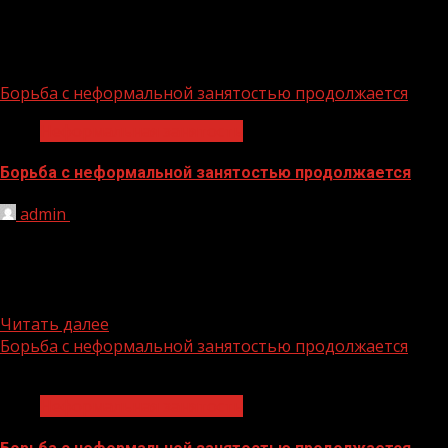
Неформальная занятость
Борьба с неформальной занятостью продолжается
Неформальная занятость
Борьба с неформальной занятостью продолжается
admin
06.08.2026
24 июля 2026 года в администрации Грозненского
муниципального района состоялось заседание
межведомственной рабочей группы по легализации
трудовых...
Читать далее
Борьба с неформальной занятостью продолжается
1 мин чтения
Неформальная занятость