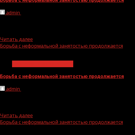
Борьба с неформальной занятостью продолжается
admin
09.07.2026
2 июля 2026 года в городе Ачхой-Мартан состоялось
заседание рабочей группы по снижению уровня
неформальной занятости на...
Читать далее
Борьба с неформальной занятостью продолжается
1 мин чтения
Неформальная занятость
Борьба с неформальной занятостью продолжается
admin
16.06.2026
Снижение уровня неформальной занятости является
одной из приоритетных задач в Чеченской Республике,
так как создает риски для...
Читать далее
Борьба с неформальной занятостью продолжается
1 мин чтения