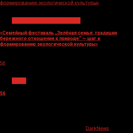
формированию экологической культуры»
1 мин чтения
Экологическое благополучие
«Семейный фестиваль „Зелёная семья: традиции
бережного отношения к природе“ — шаг к
формированию экологической культуры»
06.08.2026
56
1 мин чтения
Архив
56
05.08.2026
О
нас
Copyright © Все права защищены.
|
DarkNews
от AF