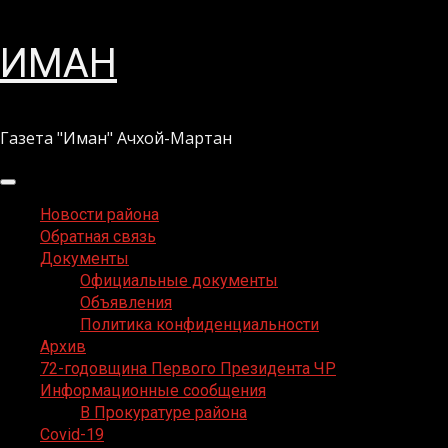
Перейти
ИМАН
к
содержимому
Газета "Иман" Ачхой-Мартан
Основное
меню
Новости района
Обратная связь
Документы
Официальные документы
Объявления
Политика конфиденциальности
Архив
72-годовщина Первого Президента ЧР
Информационные сообщения
В Прокуратуре района
Covid-19