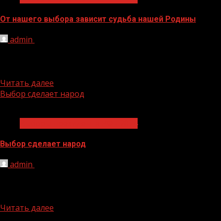
От нашего выбора зависит судьба нашей Родины
admin
19.01.2024
В сегодняшних реалиях неприкрытого давления на
руководство страны, небывалых в истории после
развала СССР санкций и усилий...
Читать далее
Выбор сделает народ
1 мин чтения
Выборы президента РФ - 2024
Выбор сделает народ
admin
12.01.2024
Два месяца осталось до самого значимого
политического события 2024 года — президентских
выборов в Российской Федерации. К...
Читать далее
БАННЕРЫ