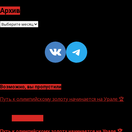
Архив
Архив
VK
https://t
Возможно, вы пропустили
Путь к олимпийскому золоту начинается на Урале 🏆
1 мин чтения
Спорт России
Путь к олимпийскому золоту начинается на Урале 🏆