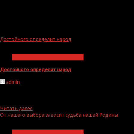
Выборы президента РФ —
2024
Достойного определит народ
1 мин чтения
Выборы президента РФ - 2024
Достойного определит народ
admin
09.02.2024
Идут к завершению и сбор подписей для
самовыдвиженцев, и выявление кандидатов от
различных партий и общественных движений,...
Читать далее
От нашего выбора зависит судьба нашей Родины
1 мин чтения
Выборы президента РФ - 2024