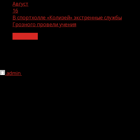
Август
16
В спортхолле «Колизей» экстренные службы
Грозного провели учения
Общество
В спортхолле «Колизей» экстренные
службы Грозного провели учения
admin
16.08.2020
1 мин чтения
261
В грозненском спортхолле «Колизей» состоялось
пожарно-тактическое учение, направленное на
повышение уровня боеготовности экстренных служб
столицы и обучение обслуживающего персонала
объекта порядку действий при различных
чрезвычайных происшествиях.