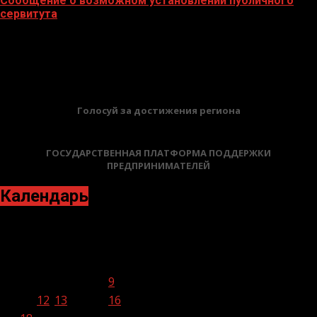
Сообщение о возможном установлении публичного
сервитута
02.02.2026
БАННЕРЫ
Голосуй за достижения региона
ГОСУДАРСТВЕННАЯ ПЛАТФОРМА ПОДДЕРЖКИ
ПРЕДПРИНИМАТЕЛЕЙ
Календарь
Август 2020
Пн
Вт
Ср
Чт
Пт
Сб
Вс
1
2
3
4
5
6
7
8
9
10
11
12
13
14
15
16