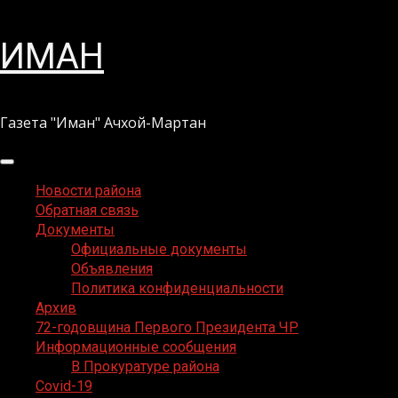
Перейти
ИМАН
к
содержимому
Газета "Иман" Ачхой-Мартан
Основное
меню
Новости района
Обратная связь
Документы
Официальные документы
Объявления
Политика конфиденциальности
Архив
72-годовщина Первого Президента ЧР
Информационные сообщения
В Прокуратуре района
Covid-19