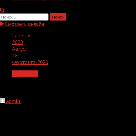
Найти:
Смотреть онлайн
Главная
2020
Август
18
Фортанга-2020
Актуально
Фортанга-2020
admin
18.08.2020
1 мин чтения
404
В Ачхой-Мартановском районе, на живописном берегу ре
котором будут принимать участие около 200 ребят из 4