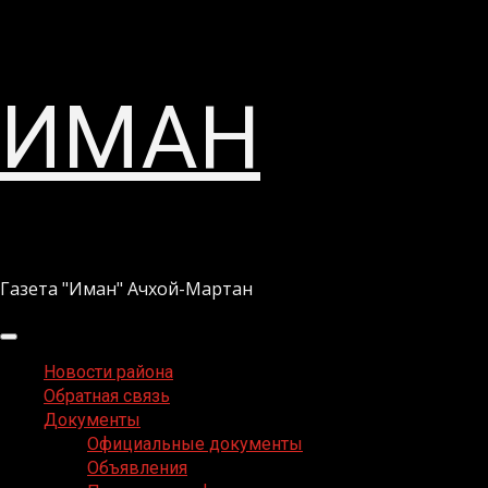
Перейти
ИМАН
к
содержимому
Газета "Иман" Ачхой-Мартан
Основное
меню
Новости района
Обратная связь
Документы
Официальные документы
Объявления