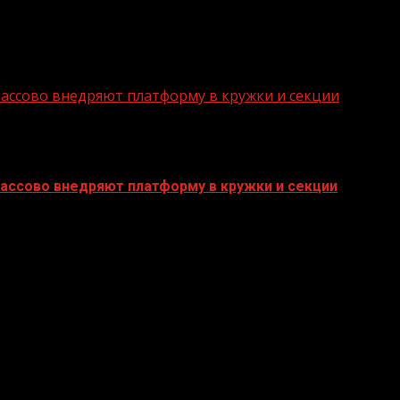
ассово внедряют платформу в кружки и секции
ассово внедряют платформу в кружки и секции