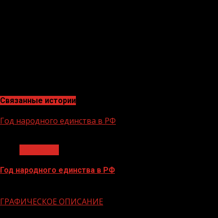
разжигать костры и выживать в экстремальных
условиях.
Добро пожаловать к нам, друзья!
М.МУЗАЕВА,
педагог-организатор МБУ ДО «Ачхой-
Мартановский ДДЮТиЭ»
Связанные истории
Год народного единства в РФ
1 мин чтения
Общество
Год народного единства в РФ
06.02.2026
ГРАФИЧЕСКОЕ ОПИСАНИЕ
1 мин чтения