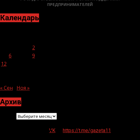
ПРЕДПРИНИМАТЕЛЕЙ
Календарь
Октябрь 2020
Пн
Вт
Ср
Чт
Пт
Сб
Вс
1
2
3
4
5
6
7
8
9
10
11
12
13
14
15
16
17
18
19
20
21
22
23
24
25
26
27
28
29
30
31
« Сен
Ноя »
Архив
Архив
VK
https://t.me/gazeta11