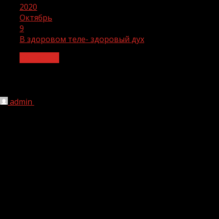
2020
Октябрь
9
В здоровом теле- здоровый дух
Общество
В здоровом теле- здоровый дух
admin
09.10.2020
1 мин чтения
266
Ежегодно 27 сентября человечеством отмечается
Всемирный день туризма. Праздник этот стал
традиционным и отмечается во многих странах мира
вот уже более 20 лет.
Туризм — это один из самых распространенных видов
активного здорового отдыха. Он нацелен на
пропаганду туристических поездок и освещение их