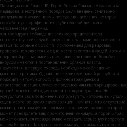
По инициативе Главы ЧР, Героя России Рамзана Ахматовича
Кадырова, в экстренном порядке были введены санитарно-
эпидемиологические нормы поведения населения, которые
способствуют профилактике губительной для всего
человечества пандемии.
Контролируют соблюдение этих мер представители
соответствующих служб совместно с членами оперативного
штаба по борьбе с Covid-19. Исключением для рейдовых
проверок не является ни одно место скопления людей. Хотим в
очередной раз напомнить вам, какие критерии по борьбе с
вирусом имеются в постановлении органов власти.
Разумеется, в первую очередь необходимо соблюдение
масочного режима. Однако не все жители нашей республики
подходят к этому вопросу с должной гражданской
ответственностью. Согласно предписаниям квалифицированных
врачей, маску необходимо менять каждые два часа. Не
усугубляйте своё положение, используя ту, которую вы купили
ещё в марте, во время самоизоляции. Помните, что отсутствие
маски грозит вам финансовыми взысканиями, размер которых
может преодолеть ваш прожиточный минимум, а порой штраф
может оказаться гораздо выше и создать серьёзную прореху в
вашем бюджете. Когда вы носите маску, закрывать нужно не