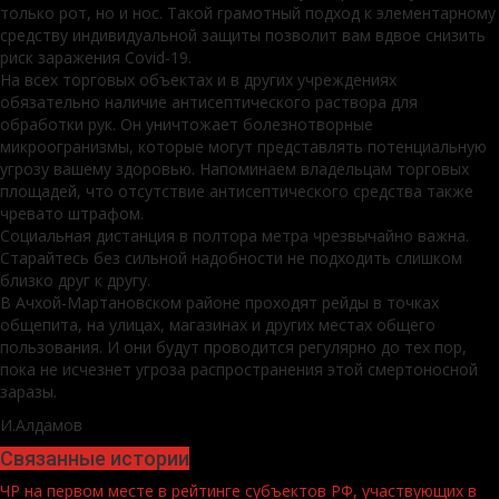
только рот, но и нос. Такой грамотный подход к элементарному
средству индивидуальной защиты позволит вам вдвое снизить
риск заражения Covid-19.
На всех торговых объектах и в других учреждениях
обязательно наличие антисептического раствора для
обработки рук. Он уничтожает болезнотворные
микроогранизмы, которые могут представлять потенциальную
угрозу вашему здоровью. Напоминаем владельцам торговых
площадей, что отсутствие антисептического средства также
чревато штрафом.
Социальная дистанция в полтора метра чрезвычайно важна.
Старайтесь без сильной надобности не подходить слишком
близко друг к другу.
В Ачхой-Мартановском районе проходят рейды в точках
общепита, на улицах, магазинах и других местах общего
пользования. И они будут проводится регулярно до тех пор,
пока не исчезнет угроза распространения этой смертоносной
заразы.
И.Алдамов
Связанные истории
ЧР на первом месте в рейтинге субъектов РФ, участвующих в