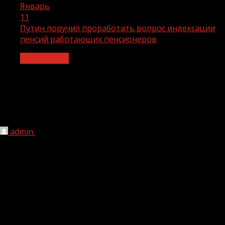
Январь
11
Путин поручил проработать вопрос индексации
пенсий работающих пенсионеров
Без рубрики
Путин поручил проработать вопрос
индексации пенсий работающих
пенсионеров
admin
11.01.2021
1 мин чтения
195
Президент России Владимир Путин поручил кабмину
проработать предложения по параметрам индексации
пенсии работающих пенсионеров.
Предложения должны представить главе государства к