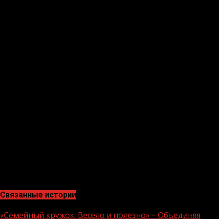
1 февраля, пишут РИА Новости.
Первый зампред комитета Совета Федерации по
социальной политике Валерий Рязанский заявил
изданию, что парламент может принять
соответствующий закон до марта, если кабмин внесет
поправки в Госдуму.
Этот вопрос неоднократно поднимался в 2020 году, но
пока остается нерешенным. Пенсии работающих
пенсионеров не индексируются с 2016-го. То решение
власти мотивировали необходимостью сократить
дефицит Пенсионного фонда (ПФР).
На ежегодной пресс-конференции Путин подчеркнул,
что индексация пенсий на фоне пандемии важна для
государства и возможна при достаточной
обеспеченности бюджета.
Связанные истории
«Семейный кружок: Весело и полезно» – Объединяя