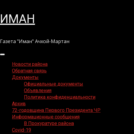
Перейти
ИМАН
к
содержимому
Газета "Иман" Ачхой-Мартан
Основное
меню
Новости района
Обратная связь
Документы
Официальные документы
Объявления
Политика конфиденциальности
Архив
72-годовщина Первого Президента ЧР
Информационные сообщения
В Прокуратуре района
Covid-19