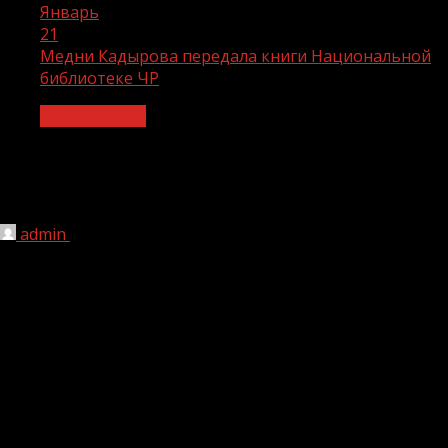
Январь
21
Медни Кадырова передала книги Национальной
библиотеке ЧР
Образование
Медни Кадырова передала книги
Национальной библиотеке ЧР
admin
21.01.2021
277
Множество книг самых разных жанров передала
Национальной библиотеке ЧР им. А. Айдамирова первая
леди Чеченской Республики Медни Кадырова.
Среди книг есть классика, энциклопедии, медицинские
пособия и многое другое. Об этом сообщила первый
замминистра культуры ЧР Айшат Кадырова на своей