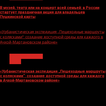
В музей, театр или на концерт всей семьей: в России
стартует праздничная акция для владельцев
Пушкинской карты
07.08.2026
«Урбанистическая экспедиция „Пешеходные маршруты
с колясками“: создание доступной среды для каждого в
Ачхой-Мартановском районе»
1 мин чтения
Молодёжь и дети
Семья
«Урбанистическая экспедиция „Пешеходные маршруты
с колясками“: создание доступной среды для каждого
в Ачхой-Мартановском районе»
07.08.2026
О
нас