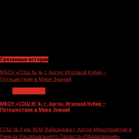
странице в социальной сети Инстаграм.
«Я и моя команда в министерстве культуры готовим
много сюрпризов в этом году и для нашей
Национальной библиотеки, и для вас — жителей
Грозного и любителей читать», — сообщила Айшат
Кадырова.
Связанные истории
МБОУ «СОШ № 4» г. Аргун: Игровой Кубик –
Путешествие в Мире Знаний
Образование
МБОУ «СОШ № 4» г. Аргун: Игровой Кубик –
Путешествие в Мире Знаний
21.11.2023
СОШ № 3 им. М.М. Вайханова г. Аргун: Мероприятие в
Рамках Национального Проекта «Образование»