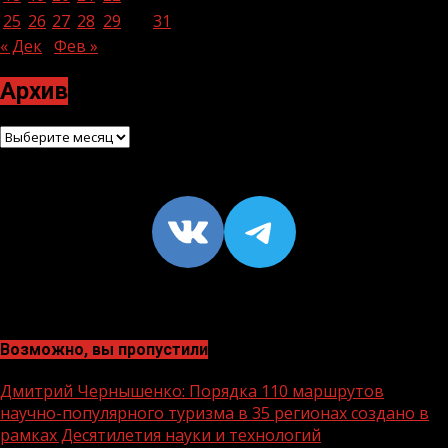
25
26
27
28
29
30
31
« Дек
Фев »
Архив
Архив
VK
https://t
Возможно, вы пропустили
Дмитрий Чернышенко: Порядка 110 маршрутов
научно-популярного туризма в 35 регионах создано в
рамках Десятилетия науки и технологий