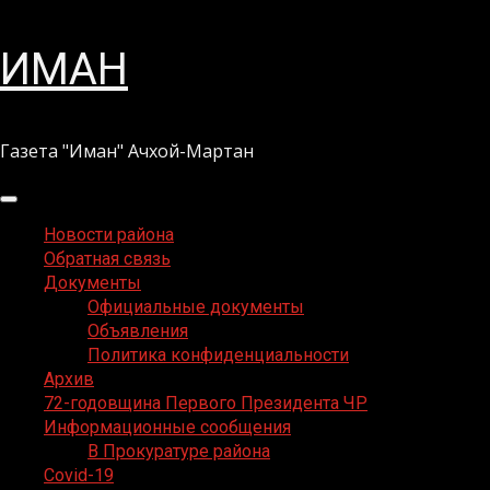
Перейти
ИМАН
к
содержимому
Газета "Иман" Ачхой-Мартан
Основное
меню
Новости района
Обратная связь
Документы
Официальные документы
Объявления
Политика конфиденциальности
Архив
72-годовщина Первого Президента ЧР
Информационные сообщения
В Прокуратуре района
Covid-19