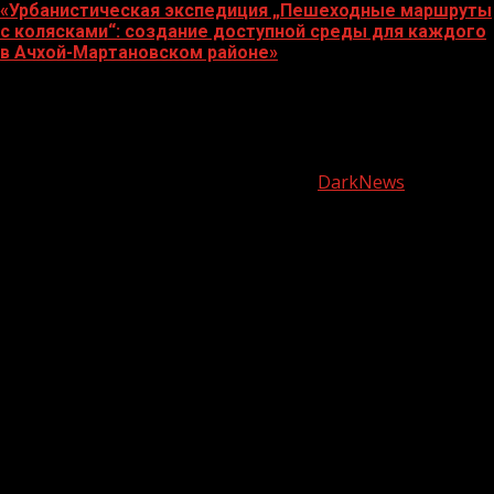
«Урбанистическая экспедиция „Пешеходные маршруты
с колясками“: создание доступной среды для каждого
в Ачхой-Мартановском районе»
07.08.2026
О
нас
Copyright © Все права защищены.
|
DarkNews
от AF
themes.