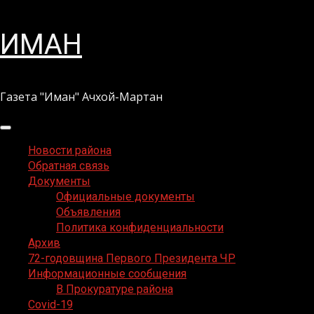
Перейти
ИМАН
к
содержимому
Газета "Иман" Ачхой-Мартан
Основное
меню
Новости района
Обратная связь
Документы
Официальные документы
Объявления
Политика конфиденциальности
Архив
72-годовщина Первого Президента ЧР
Информационные сообщения
В Прокуратуре района
Covid-19