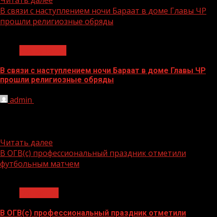
В связи с наступлением ночи Бараат в доме Главы ЧР
прошли религиозные обряды
1 мин чтения
Без рубрики
В связи с наступлением ночи Бараат в доме Главы ЧР
прошли религиозные обряды
admin
29.03.2021
связи с наступлением благословенной ночи Бараат в
доме Главы Чеченской Республики Рамзана Кадырова
прошли религиозные обряды «зикр»...
Читать далее
В ОГВ(с) профессиональный праздник отметили
футбольным матчем
1 мин чтения
Общество
В ОГВ(с) профессиональный праздник отметили