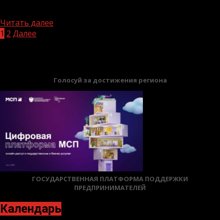
национальной гвардии Российской Федерации прошли
торжественные мероприятия,...
Читать далее
Навигация
1
2
Далее
БАННЕРЫ
по
записям
Голосуй за достижения региона
ГОСУДАРСТВЕННАЯ ПЛАТФОРМА ПОДДЕРЖКИ
ПРЕДПРИНИМАТЕЛЕЙ
Календарь