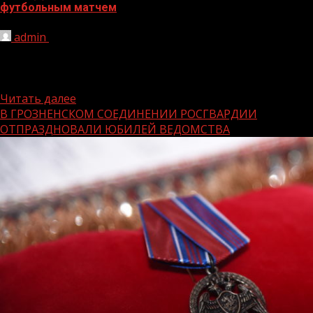
футбольным матчем
admin
29.03.2021
В день профессионального праздника — 210-й
годовщины образования войск правопорядка и 5-летия
со дня образования войск национальной...
Читать далее
В ГРОЗНЕНСКОМ СОЕДИНЕНИИ РОСГВАРДИИ
ОТПРАЗДНОВАЛИ ЮБИЛЕЙ ВЕДОМСТВА