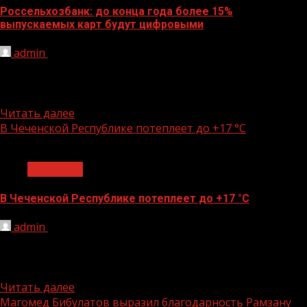
Россельхозбанк: до конца года более 15%
выпускаемых карт будут цифровыми
admin
29.03.2021
Скорость оформления цифровых карт, отсутствие
необходимости в посещении офиса, а также
набирающая популярность тенденция к отказу от...
Читать далее
В Чеченской Республике потеплеет до +17 °С
1 мин чтения
Общество
В Чеченской Республике потеплеет до +17 °С
admin
29.03.2021
На территории Чеченской Республики с 30 марта до 1
апреля температура воздуха местами поднимется до +
17°С....
Читать далее
Магомед Бибулатов выразил благодарность Рамзану