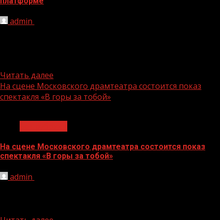
платформе
admin
29.03.2021
В ближайшее время начнется всероссийское онлайн-
голосование за объекты благоустройства в рамках
федерального проекта «Формирование комфортной
городской среды»...
Читать далее
На сцене Московского драмтеатра состоится показ
спектакля «В горы за тобой»
1 мин чтения
Без рубрики
На сцене Московского драмтеатра состоится показ
спектакля «В горы за тобой»
admin
29.03.2021
В начале апреля на сцене Московского драматического
театра им. М.Н. Ермоловой пройдет показ спектакля
Чеченского государственного драматического...
Читать далее