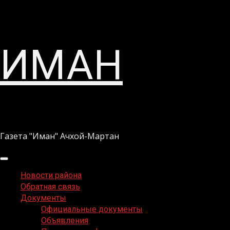
Перейти
ИМАН
к
содержимому
Газета "Иман" Ачхой-Мартан
Основное
меню
Новости района
Обратная связь
Документы
Официальные документы
Объявления