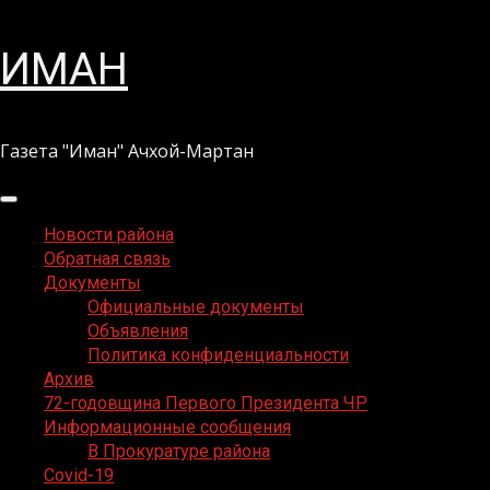
Перейти
ИМАН
к
содержимому
Газета "Иман" Ачхой-Мартан
Основное
меню
Новости района
Обратная связь
Документы
Официальные документы
Объявления
Политика конфиденциальности
Архив
72-годовщина Первого Президента ЧР
Информационные сообщения
В Прокуратуре района
Covid-19