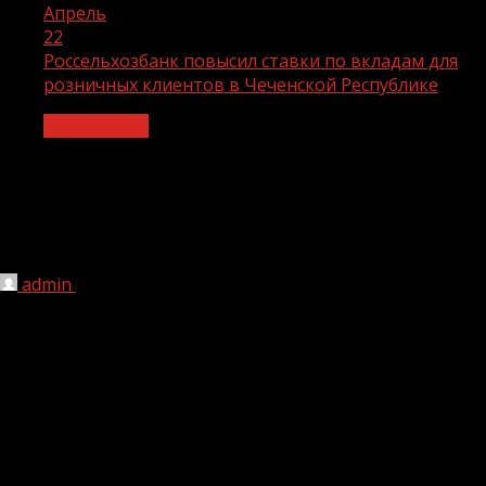
Апрель
22
Россельхозбанк повысил ставки по вкладам для
розничных клиентов в Чеченской Республике
Без рубрики
Россельхозбанк повысил ставки по
вкладам для розничных клиентов в
Чеченской Республике
admin
22.04.2021
1 мин чтения
200
С 14 апреля 2021 года Россельхозбанк повысил
процентные ставки по депозитам для физических лиц.
Наибольший рост, до 0,7 п.п., составят ставки по
вкладам линейки «Доходный» без опции пополнения и
снятия. Максимальную ставку 5,1% годовых можно