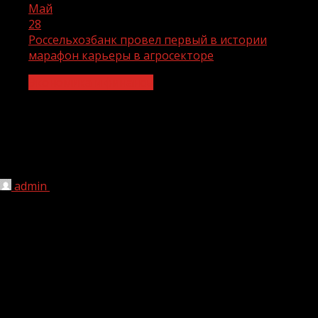
Май
28
Россельхозбанк провел первый в истории
марафон карьеры в агросекторе
Экономика и финансы
Россельхозбанк провел первый в
истории марафон карьеры в
агросекторе
admin
28.05.2021
1 мин чтения
261
27 мая 2021 года состоялся первый этап агромарафона
карьеры #ЯВАГРО, который организовал и провел
Россельхозбанк совместно с Лабораторией карьеры
Алены Владимирской.