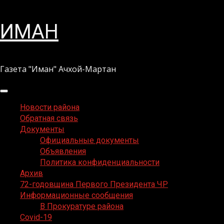
Перейти
ИМАН
к
содержимому
Газета "Иман" Ачхой-Мартан
Основное
меню
Новости района
Обратная связь
Документы
Официальные документы
Объявления
Политика конфиденциальности
Архив
72-годовщина Первого Президента ЧР
Информационные сообщения
В Прокуратуре района
Covid-19