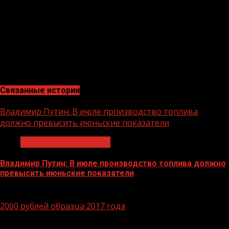
устойчивых банков страны по размеру активов и
капитала, а также в число лидеров рейтинга
надежности крупнейших российских банков.
М.Тагиров, главный специалист службы общественных
связей Чеченского регионального филиала
Россельхозбанка
Связанные истории
Владимир Путин: В июле производство топлива
должно превысить июньские показатели
Экономика и финансы
Владимир Путин: В июле производство топлива должно
превысить июньские показатели
29.06.2026
2000 рублей образца 2017 года
1 мин чтения