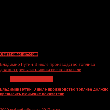
поддержки со стороны государства в размере до 500
тыс. руб.
Для разъяснения всех интересующих вопросов можно
обратиться в Минэкономтерразвития ЧР, на
электронную почту департамента развития малого и
среднего предпринимательства depmsp@mail.ru или в
республиканский бизнес-центр, центр инноваций
социальной сферы guprbc2000@mail.ru.
Связанные истории
Владимир Путин: В июле производство топлива
должно превысить июньские показатели
Экономика и финансы
Владимир Путин: В июле производство топлива должно
превысить июньские показатели
29.06.2026
2000 рублей образца 2017 года