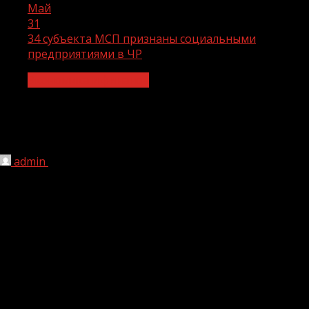
Май
31
34 субъекта МСП признаны социальными
предприятиями в ЧР
Экономика и финансы
34 субъекта МСП признаны
социальными предприятиями в ЧР
admin
31.05.2021
1 мин чтения
279
Решение об этом принято на заседании комиссии при
Минэкономтерразвития ЧР, на которой были
рассмотрены поступившие от субъектов малого и
среднего предпринимательства заявления по признанию
их социальными предприятиями.
Новый статус предусмотрен в соответствии с