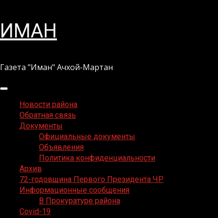
Перейти
ИМАН
к
содержимому
Газета "Иман" Ачхой-Мартан
Основное
меню
Новости района
Обратная связь
Документы
Официальные документы
Объявления
Политика конфиденциальности
Архив
72-годовщина Первого Президента ЧР
Информационные сообщения
В Прокуратуре района
Covid-19