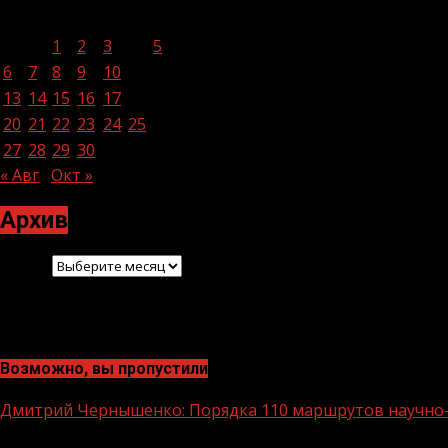
Пн
Вт
Ср
Чт
Пт
Сб
Вс
1
2
3
4
5
6
7
8
9
10
11
12
13
14
15
16
17
18
19
20
21
22
23
24
25
26
27
28
29
30
« Авг
Окт »
Архив
Архив
Возможно, вы пропустили
Дмитрий Чернышенко: Порядка 110 маршрутов научно-п
1 мин чтения