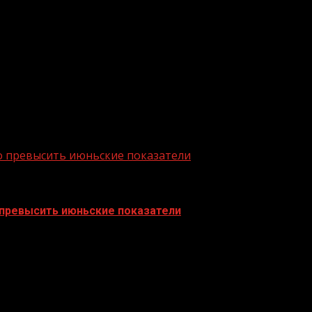
ыпускники получают дипломы государственного образца
ддержки от Минсельхоза России. Обучение финансирует
финансовой системы обслуживания агропромышленного к
исло самых крупных и устойчивых банков страны по раз
о превысить июньские показатели
 превысить июньские показатели