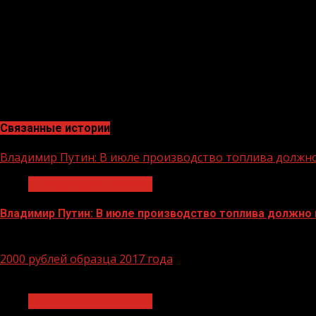
Общая продолжительность курса – до трёх месяцев. В
участвовать в конкурсном отборе на получение мер по
АО «Россельхозбанк» – основа национальной кредитно-
является ключевым кредитором АПК страны, входит в ч
рейтинга надежности крупнейших российских банков.
Связанные истории
Владимир Путин: В июле производство топлива должн
Экономика и финансы
Владимир Путин: В июле производство топлива должно
29.06.2026
2000 рублей образца 2017 года
1 мин чтения
Экономика и финансы