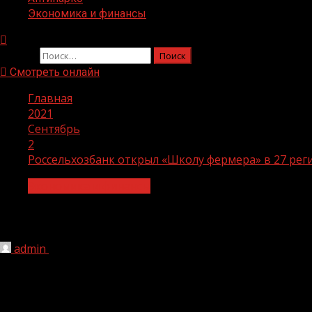
Экономика и финансы
Найти:
Смотреть онлайн
Главная
2021
Сентябрь
2
Россельхозбанк открыл «Школу фермера» в 27 рег
Экономика и финансы
Россельхозбанк открыл «Школу ферме
admin
02.09.2021
1 мин чтения
200
1 сентября в России стартовал третий этап масштабно