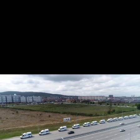
«Вместе с председателем Избирательной комиссии
ЧР Умаром Байхановым мы проехались по маршруту
Грозный – Аргун — Грозный. Старт был дан у
знаменитого «грозненского глобуса», получившего в
народе название «центр Мира». Колонна из 20
брендированных автобусов проехала до мечети
«Сердце Матери» в г. Аргун и вернулась в столицу
республики, но уже к мечети «Сердце Чечни», —
рассказал министр транспорта и связи ЧР Рамзан
Черхигов.