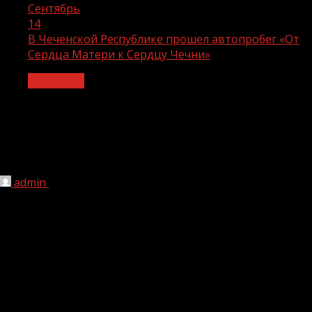
Сентябрь
14
В Чеченской Республике прошел автопробег «От
Сердца Матери к Сердцу Чечни»
Общество
В Чеченской Республике прошел
автопробег «От Сердца Матери к
Сердцу Чечни»
admin
14.09.2021
217
Министерство транспорта и связи Чеченской Республики
совместно с Избирательной комиссией ЧР организовало
автопробег, приуроченный к единому дню голосования –
19 сентября.