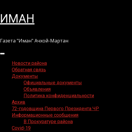
Перейти
ИМАН
к
содержимому
Газета "Иман" Ачхой-Мартан
Основное
меню
Новости района
Обратная связь
Документы
Официальные документы
Объявления
Политика конфиденциальности
Архив
72-годовщина Первого Президента ЧР
Информационные сообщения
В Прокуратуре района
Covid-19