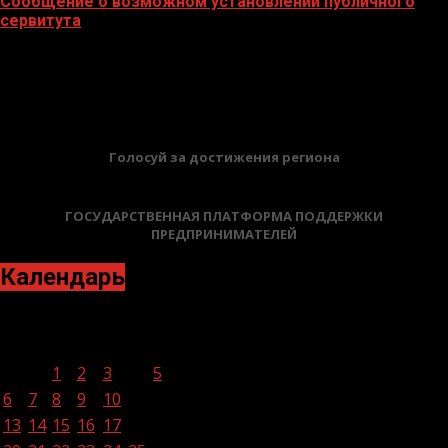
Сообщение о возможном установлении публичного
сервитута
02.02.2026
БАННЕРЫ
Голосуй за достижения региона
ГОСУДАРСТВЕННАЯ ПЛАТФОРМА ПОДДЕРЖКИ
ПРЕДПРИНИМАТЕЛЕЙ
Календарь
Сентябрь 2021
Пн
Вт
Ср
Чт
Пт
Сб
Вс
1
2
3
4
5
6
7
8
9
10
11
12
13
14
15
16
17
18
19