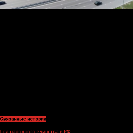
В пунктах остановки колонны участники автопробега
раздавали информационные буклеты, рассказывали
жителям о предстоящих выборах и призывали не
оставаться безучастными к судьбе республики и страны,
прийти 19 сентября 2021 года на избирательные
участки и проявить свою активную гражданскую
позицию.
Напомним, в единый день голосования 19 сентября
2021 года на территории Чеченской Республики
состоятся выборы депутатов Государственной Думы
Федерального Собрания Российской Федерации
восьмого созыва, Главы Чеченской Республики,
депутатов Парламента Чеченской Республики пятого
созыва и муниципальные выборы.
Связанные истории
Год народного единства в РФ