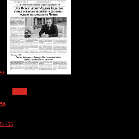
56
1 мин чтения
Архив
56
05.08.2026
54-55
1 мин чтения