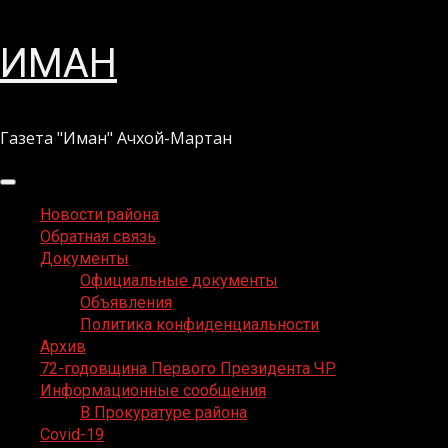
Перейти
ИМАН
к
содержимому
Газета "Иман" Ачхой-Мартан
Основное
меню
Новости района
Обратная связь
Документы
Официальные документы
Объявления
Политика конфиденциальности
Архив
72-годовщина Первого Президента ЧР
Информационные сообщения
В Прокуратуре района
Covid-19