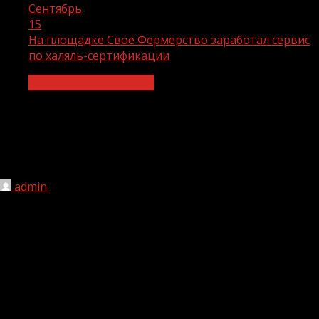
Сентябрь
15
На площадке Своё Фермерство заработал сервис
по халяль-сертификации
Экономика и финансы
На площадке Своё Фермерство
заработал сервис по халяль-
сертификации
admin
15.09.2021
1 мин чтения
221
Услуги по сертификации производства халяль
продукции теперь доступны в цифровой экосистеме
«Своё Фермерство», разработанной Россельхозбанком
для развития отечественного агропромышленного
комплекса и предоставляющей