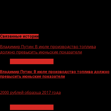
2000 году и сегодня является ключевым кредитором
АПК страны, входит в число самых крупных и
устойчивых банков страны по размеру активов и
капитала, а также в число лидеров рейтинга
надежности крупнейших российских банков.
Связанные истории
Владимир Путин: В июле производство топлива
должно превысить июньские показатели
Экономика и финансы
Владимир Путин: В июле производство топлива должно
превысить июньские показатели
29.06.2026
2000 рублей образца 2017 года
1 мин чтения
Экономика и финансы