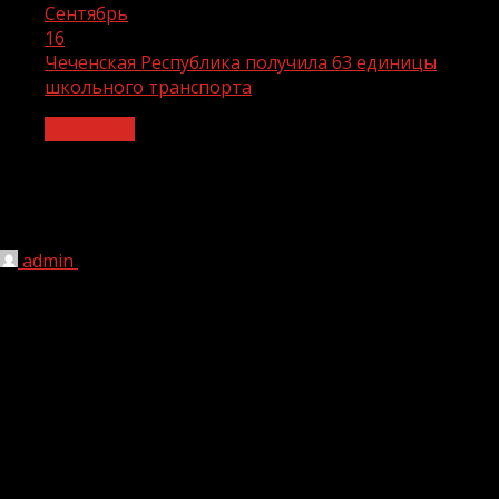
Сентябрь
16
Чеченская Республика получила 63 единицы
школьного транспорта
Общество
Чеченская Республика получила 63
единицы школьного транспорта
admin
16.09.2021
1 мин чтения
182
В Чеченскую Республику поступило 62 микроавтобуса
ГАЗель Next и 1 автобус для образовательных
учреждений. Об этом корреспонденту ИА «Грозный-
информ» сообщили в пресс-службе министерства
образования и науки Чеченской Республики.
В ведомстве отметили, что транспорт ожидает