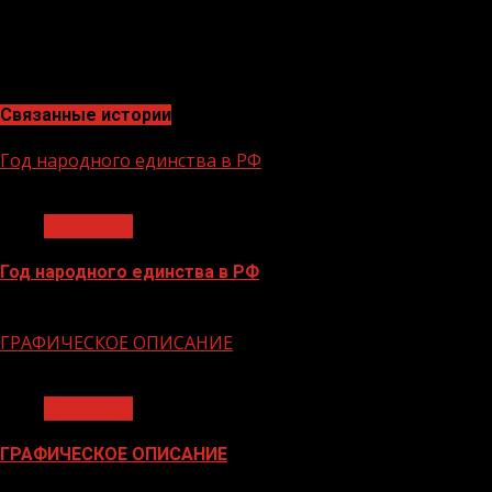
заместитель министра образования и науки ЧР,
региональный координатор партпроекта «Новая
школа» Ильяс Тааев.
Связанные истории
Год народного единства в РФ
1 мин чтения
Общество
Год народного единства в РФ
06.02.2026
ГРАФИЧЕСКОЕ ОПИСАНИЕ
1 мин чтения
Общество
ГРАФИЧЕСКОЕ ОПИСАНИЕ