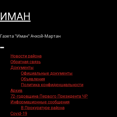
Перейти
ИМАН
к
содержимому
Газета "Иман" Ачхой-Мартан
Основное
меню
Новости района
Обратная связь
Документы
Официальные документы
Объявления
Политика конфиденциальности
Архив
72-годовщина Первого Президента ЧР
Информационные сообщения
В Прокуратуре района
Covid-19