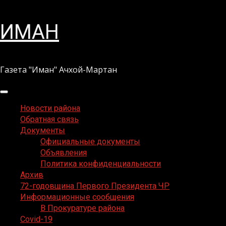
Перейти
ИМАН
к
содержимому
Газета "Иман" Ачхой-Мартан
Основное
меню
Новости района
Обратная связь
Документы
Официальные документы
Объявления
Политика конфиденциальности
Архив
72-годовщина Первого Президента ЧР
Информационные сообщения
В Прокуратуре района
Covid-19