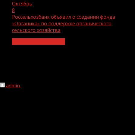
Октябрь
8
Россельхозбанк объявил о создании фонда
«Органика» по поддержке органического
сельского хозяйства
Экономика и финансы
Россельхозбанк объявил о создании
фонда «Органика» по поддержке
органического сельского хозяйства
admin
08.10.2021
1 мин чтения
216
Россельхозбанк в рамках аграрной выставки «Золотая
осень» объявил о создании фонда «Органика», цель
которого — продвижение идеологии потребления
органических продуктов, содействие развитию