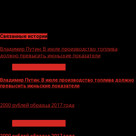
АПК страны, входит в число самых крупных и
устойчивых банков страны по размеру активов и
капитала, а также в число лидеров рейтинга
надежности крупнейших российских банков.
Связанные истории
Владимир Путин: В июле производство топлива
должно превысить июньские показатели
Экономика и финансы
Владимир Путин: В июле производство топлива должно
превысить июньские показатели
29.06.2026
2000 рублей образца 2017 года
1 мин чтения
Экономика и финансы
2000 рублей образца 2017 года