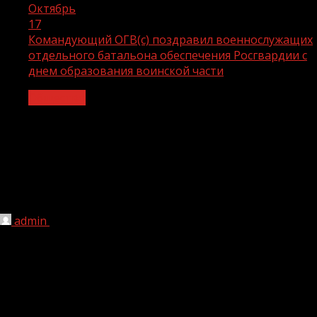
Октябрь
17
Командующий ОГВ(с) поздравил военнослужащих
отдельного батальона обеспечения Росгвардии с
днем образования воинской части
Общество
Командующий ОГВ(с) поздравил
военнослужащих отдельного
батальона обеспечения Росгвардии с
днем образования воинской части
admin
17.10.2021
1 мин чтения
425
В Ханкале (Чеченская Республика) прошло
торжественное мероприятие, посвященное 15-й
годовщине со дня образования отдельного батальона