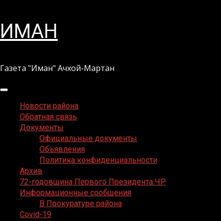
Перейти
ИМАН
к
содержимому
Газета "Иман" Ачхой-Мартан
Основное
меню
Новости района
Обратная связь
Документы
Официальные документы
Объявления
Политика конфиденциальности
Архив
72-годовщина Первого Президента ЧР
Информационные сообщения
В Прокуратуре района
Covid-19