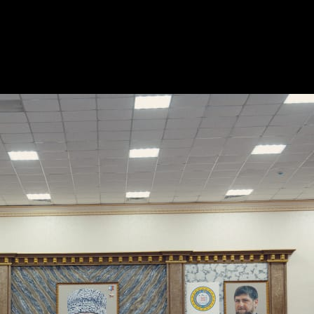
 проблем в борьбе с коронавирусом. Мы можем разверн
и, в частности, главы ведомства Эльхана Сулейманова 
роблема. Они часто обращаются к нам за помощью, и м
егиона.