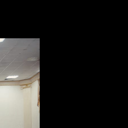
уть необходимое количество койко-мест. Также
у нас никогда не было нехватки кислорода. В
ы помогаем им по мере возможности. Но мы должны