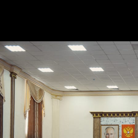
«По милости Всевышнего, в республике нет никаких
благодаря усилиям Министерства здравоохранения ЧР 
некоторых региона страны остро чувствуется эта п
думать о своем населении», – сказал руководитель р