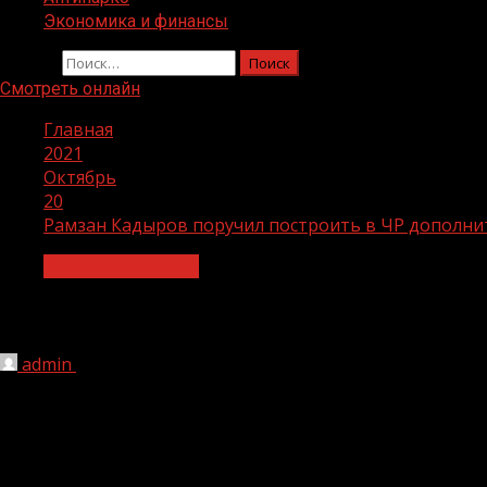
Экономика и финансы
Найти:
Смотреть онлайн
Главная
2021
Октябрь
20
Рамзан Кадыров поручил построить в ЧР дополн
Здравоохранение
Рамзан Кадыров поручил построить в
admin
20.10.2021
1 мин чтения
217
Глава Чеченской Республики Рамзан Кадыров поручил Пр
заявил в ходе совещания с членами кабинета министров 