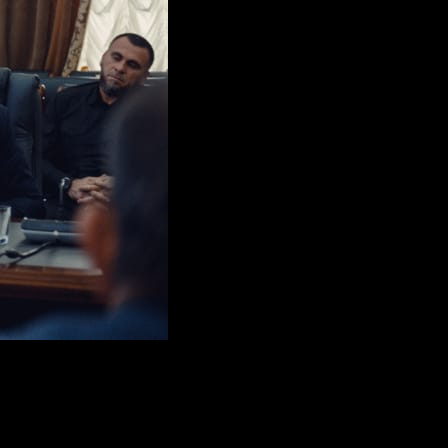
Р дополнительных станций обеспечения кислородом.
раты, чем потом — гибель людей», – подчеркнул Р.