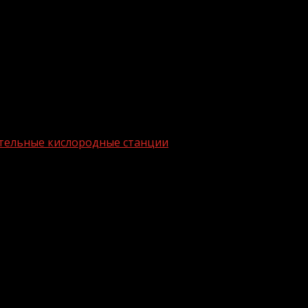
ительные кислородные станции
 ЧР дополнительные кислородные ста
авительству ЧР построить в регионе дополнительные кис
в Шалинском районе.