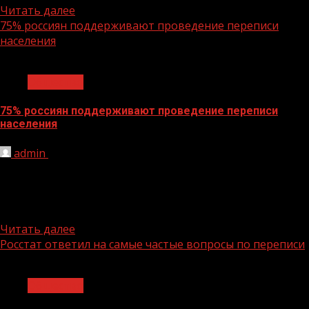
Читать далее
75% россиян поддерживают проведение переписи
населения
1 мин чтения
Общество
75% россиян поддерживают проведение переписи
населения
admin
08.11.2021
Необходимость проведения Всероссийской переписи
населения поддерживают порядка 75% россиян. Об
этом свидетельствуют данные опроса Фонда
«Общественное мнение»...
Читать далее
Росстат ответил на самые частые вопросы по переписи
1 мин чтения
Общество