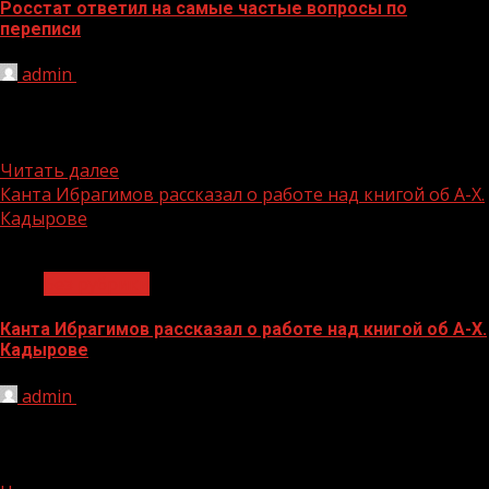
Росстат ответил на самые частые вопросы по
переписи
admin
08.11.2021
Всероссийская перепись населения подходит к концу –
осталась всего неделя. А количество вопросов, которые
задают россияне, не...
Читать далее
Канта Ибрагимов рассказал о работе над книгой об А-Х.
Кадырове
1 мин чтения
Без рубрики
Канта Ибрагимов рассказал о работе над книгой об А-Х.
Кадырове
admin
08.11.2021
Министр Чеченской Республики по национальной
политике, внешним связям, печати и информации
Ахмед Дудаев встретился с председателем Союза...