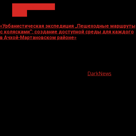
Молодёжь и дети
Семья
«Урбанистическая экспедиция „Пешеходные маршруты
с колясками“: создание доступной среды для каждого
в Ачхой-Мартановском районе»
07.08.2026
О
нас
Copyright © Все права защищены.
|
DarkNews
от AF
themes.