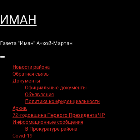
Перейти
ИМАН
к
содержимому
Газета "Иман" Ачхой-Мартан
Основное
меню
Новости района
Обратная связь
Документы
Официальные документы
Объявления
Политика конфиденциальности
Архив
72-годовщина Первого Президента ЧР
Информационные сообщения
В Прокуратуре района
Covid-19