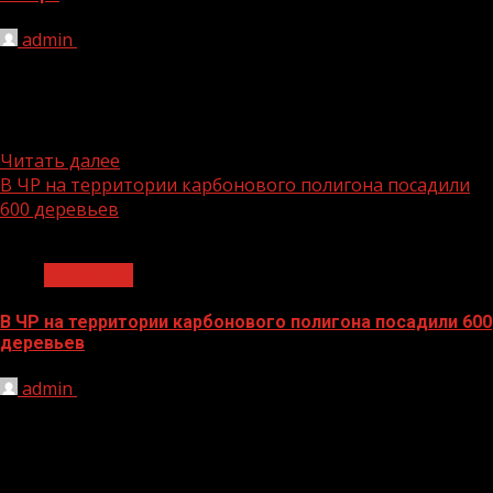
admin
08.11.2021
В Чеченской Республике открылся первый глэмпинг-
лагерь. Новый туристический объект с
благоустроенными палатками комфорт-класса появился
в Веденском районе...
Читать далее
В ЧР на территории карбонового полигона посадили
600 деревьев
1 мин чтения
Общество
В ЧР на территории карбонового полигона посадили 600
деревьев
admin
08.11.2021
На территории Чеченской Республики реализуется
социально-значимый проект «Серебряный сад» в
рамках Программы развития серебряного
волонтерства «Связь поколений»...