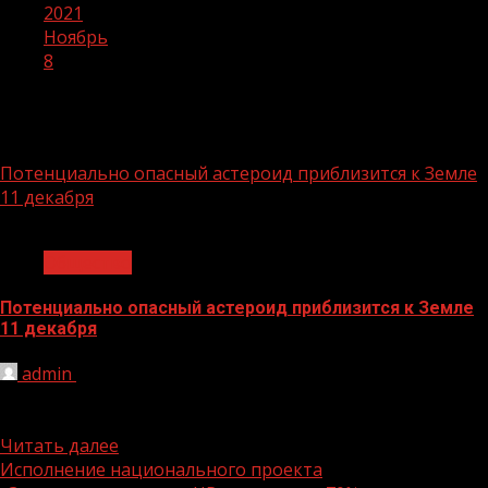
2021
Ноябрь
8
День:
08.11.2021
Потенциально опасный астероид приблизится к Земле
11 декабря
1 мин чтения
Общество
Потенциально опасный астероид приблизится к Земле
11 декабря
admin
08.11.2021
Астероид 4660 Nereus летит к Земле и приблизится к
ней 11 декабря, следует из данных NASA. Он...
Читать далее
Исполнение национального проекта