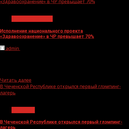
«Здравоохранение» в ЧР превышает 70%
1 мин чтения
Здравоохранение
Исполнение национального проекта
«Здравоохранение» в ЧР превышает 70%
admin
08.11.2021
На заседании Коллегиального совета Министерства
здравоохранения Чеченской Республики обсудили
состояние и потребности COVID-центров, в том числе
и...
Читать далее
В Чеченской Республике открылся первый глэмпинг-
лагерь
1 мин чтения
Общество
В Чеченской Республике открылся первый глэмпинг-
лагерь