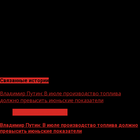
августа текущего года из федерального бюджета
бюджету республики на реализацию мероприятий
национальных проектов выделены дополнительные
средства в размере 3 311,708 млн рублей на
строительство и оснащение социальных объектов, в
том числе: национальный проект «Образование» — 2
767,241 млн рублей; национальный проект «Жилье и
городская среда» — 494,467 млн рублей;
национальный проект «Культура» — 50 млн рублей»,
— добавил Султан Тагаев.
Связанные истории
Владимир Путин: В июле производство топлива
должно превысить июньские показатели
Экономика и финансы
Владимир Путин: В июле производство топлива должно
превысить июньские показатели