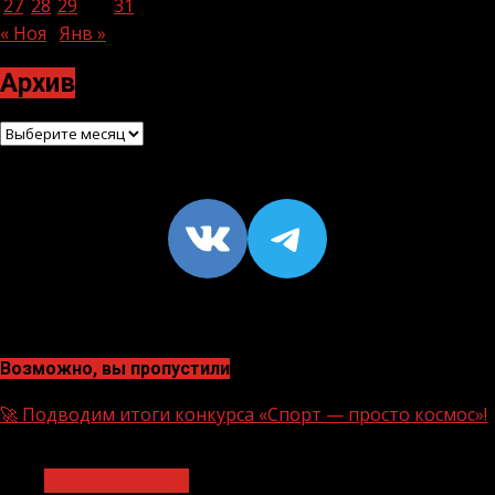
27
28
29
30
31
« Ноя
Янв »
Архив
Архив
VK
https://t
Возможно, вы пропустили
🚀 Подводим итоги конкурса «Спорт — просто космос»!
1 мин чтения
Нацприоритеты