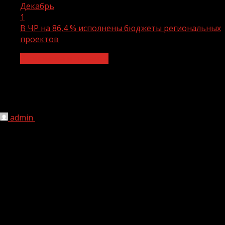
Декабрь
1
В ЧР на 86,4 % исполнены бюджеты региональных
проектов
Экономика и финансы
В ЧР на 86,4 % исполнены бюджеты
региональных проектов
admin
01.12.2021
1 мин чтения
184
Кассовое исполнение бюджетов региональных проектов
в Чеченской Республике по состоянию на 26 ноября
составляет 21 652,377 млн рублей или 86,4 % от общего
объема предусмотренного финансового обеспечения. Об
этом в ходе совещания Главы ЧР Рамзана Кадырова в
режиме видео-конференц-связи сообщил заместитель