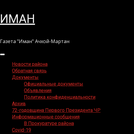
Перейти
ИМАН
к
содержимому
Газета "Иман" Ачхой-Мартан
Основное
меню
Новости района
Обратная связь
Документы
Официальные документы
Объявления
Политика конфиденциальности
Архив
72-годовщина Первого Президента ЧР
Информационные сообщения
В Прокуратуре района
Covid-19