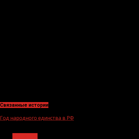
голосование» провалился, в Думу попали самые достойн
инцидента с депутатом Госдумы Валерием Рашкиным, 
Таким образом, 2021 год сформировал в России новый 
конъюнктуру.
Экономист, эксперт в сфере закупок и эксперт по эне
«Чеченская Республика не стала исключением по полит
избрание главы Чеченской Республики, где победил Ра
Чеченской Республики, двух городских поселений, 14 м
Так же стоит отметить огромную работу проведенную 
запланированного взрослого населения. При этом огр
регионе.»
Связанные истории
Год народного единства в РФ
1 мин чтения
Общество