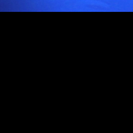
ю очередь за счет состоявшихся выборов в Государств
ва в парламенте. Основными факторами успеха единоро
ЕР обновилась на половину), ставка на реальные дела,
 лиц и новой партии. Успех «Новых людей» стал главн
альянсе с партиями «За Правду» и «Патриоты России».
натора Хабаровского края, прошедшие на фоне протес
я края больше, чем популист Сергей Фургал за два.
 «Знание» в новой форме. Общество превратилось в с
йн-лекции, онлайн-марафоны, мультимедийные студии.
ерьезной организацией с многолетней историей.
олонтерства. Движение #МыВместе и опыт российских в
ебя. Несистемная оппозиция оказалась не в состоянии 