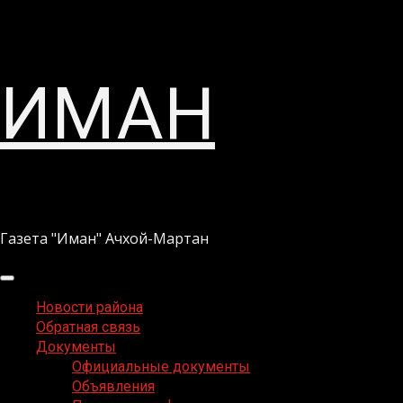
Перейти
ИМАН
к
содержимому
Газета "Иман" Ачхой-Мартан
Основное
меню
Новости района
Обратная связь
Документы
Официальные документы
Объявления