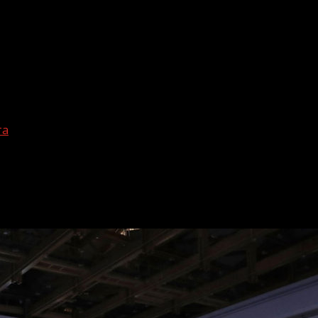
та
ого ландшафта