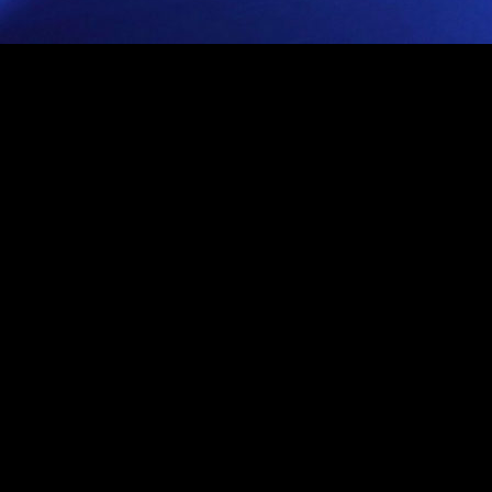
226
2021-й политический год выдался насыщенным. В перву
партией «Единая Россия» конституционного большинст
Владимира Путина, значительное обновление (фракция 
В целом, выборы привели к появлению в Госдуме новых
Россия» прошла в парламент в новой конфигурации – в 
На региональном уровне можно выделить выборы губер
убедительную победу за счет того, что сделал за год дл
Одним из ярких событий стало возрождение общества
различные форматы просвещения – живые лекции, онла
рассказать реальные истории успеха, брендированныес
В этом году Россия стала мировым лидером в сфере в
международное признание.
Важный итог года – оппозиция дискредитировала саму с