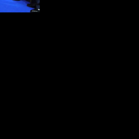
енную Думу. Главным их результатом стало сохранение
ссов стали поддержка со стороны президента
 помощь партии в борьбе с коронавирусом.
ой сенсацией избирательной кампании. «Справедливая
тной активности. Михаил Дегтярев сумел одержать
овременную цифровую платформу, сочетающую
 Лекторами «Знания» становятся люди, которые могут
олонтеров в борьбе с пандемией получают
повлиять на итоги выборов в Госдуму. Проект «умное