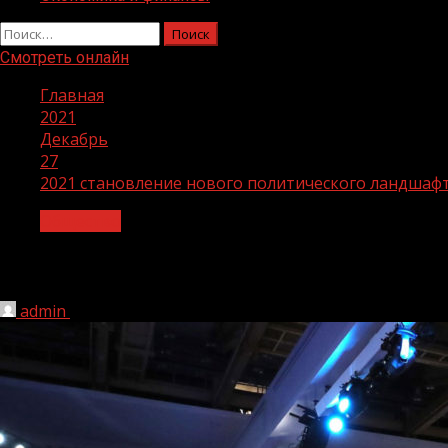
Найти:
Смотреть онлайн
Главная
2021
Декабрь
27
2021 становление нового политического ландшаф
Общество
2021 становление нового политическ
admin
27.12.2021
1 мин чтения