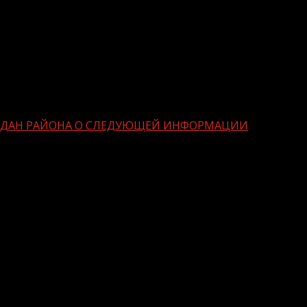
АЖДАН РАЙОНА О СЛЕДУЮЩЕЙ ИНФОРМАЦИИ
ДОВОДИТ ДО СВЕДЕНИЯ ГРАЖДАН
ходимой процедурой на основании раздела 2 п. 50
ленной Государственной услуги по регистрационному
стигших 14 летнего возраста возлагается на их