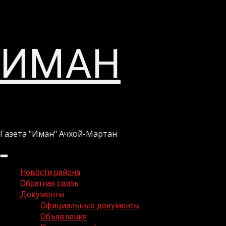
Перейти
ИМАН
к
содержимому
Газета "Иман" Ачхой-Мартан
Основное
меню
Новости района
Обратная связь
Документы
Официальные документы
Объявления