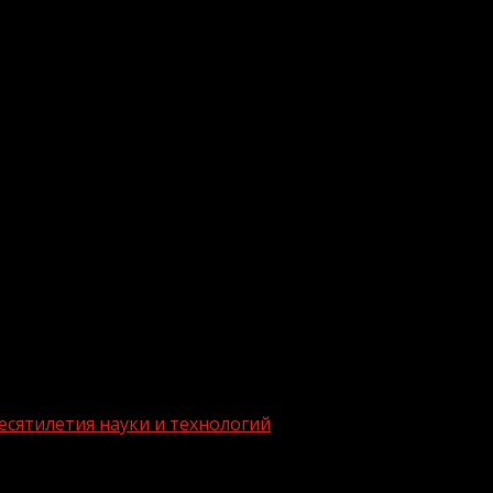
.me/gazeta11
есятилетия науки и технологий