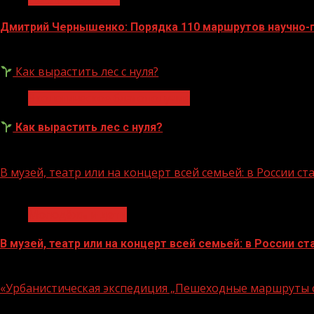
Дмитрий Чернышенко: Порядка 110 маршрутов научно-по
07.08.2026
Как вырастить лес с нуля?
Экологическое благополучие
Как вырастить лес с нуля?
07.08.2026
В музей, театр или на концерт всей семьей: в России 
1 мин чтения
Молодёжь и дети
В музей, театр или на концерт всей семьей: в России 
07.08.2026
«Урбанистическая экспедиция „Пешеходные маршруты с
1 мин чтения