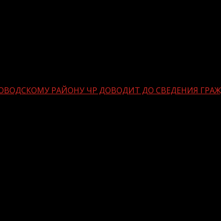
ОВОДСКОМУ РАЙОНУ ЧР ДОВОДИТ ДО СВЕДЕНИЯ ГР
И ПО СЕРНОВОДСКОМУ РАЙОНУ ЧР 
ИИ
ии Российской Федерации является обязательной и необ
ии административного регламента МВД РФ по предостав
язанность регистрации несовершеннолетних детей не до