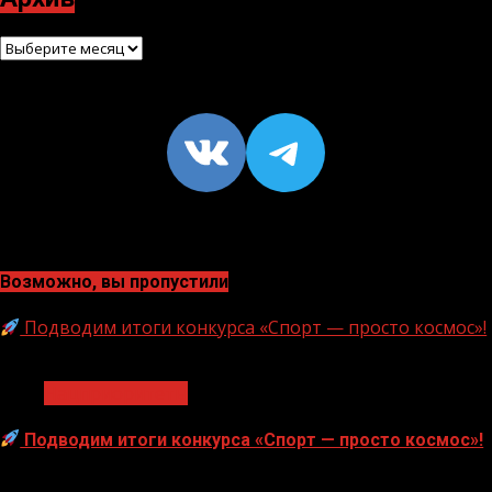
Архив
VK
https://t
Возможно, вы пропустили
Подводим итоги конкурса «Спорт — просто космос»!
1 мин чтения
Нацприоритеты
Подводим итоги конкурса «Спорт — просто космос»!
06.08.2026