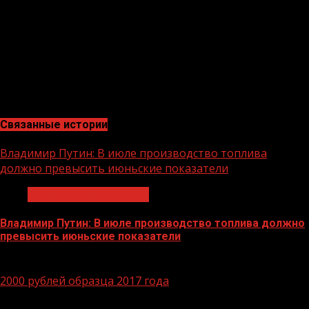
число самых крупных и устойчивых банков страны по
размеру активов и капитала, а также в число лидеров
рейтинга надежности крупнейших российских банков.
М.ТАГИРОВ, главный специалист службы общественных
связей Чеченского регионального филиала
Россельхозбанка
Связанные истории
Владимир Путин: В июле производство топлива
должно превысить июньские показатели
Экономика и финансы
Владимир Путин: В июле производство топлива должно
превысить июньские показатели
29.06.2026
2000 рублей образца 2017 года
1 мин чтения