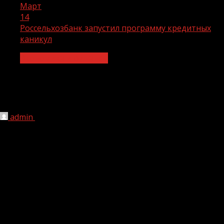
Март
14
Россельхозбанк запустил программу кредитных
каникул
Экономика и финансы
Россельхозбанк запустил программу
кредитных каникул
admin
14.03.2022
1 мин чтения
203
Россельхозбанк начал прием заявок от розничных
клиентов на участие в программе предоставления
кредитных каникул. Заявители, чей доход за последний
месяц снизился более чем на 30% по сравнению со
среднемесячным доходом в 2021 году, могут обратиться
в банк за кредитными каникулами. В рамках кредитных