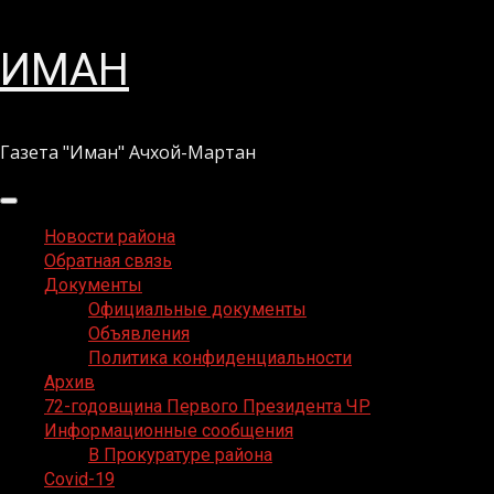
Перейти
ИМАН
к
содержимому
Газета "Иман" Ачхой-Мартан
Основное
меню
Новости района
Обратная связь
Документы
Официальные документы
Объявления
Политика конфиденциальности
Архив
72-годовщина Первого Президента ЧР
Информационные сообщения
В Прокуратуре района
Covid-19