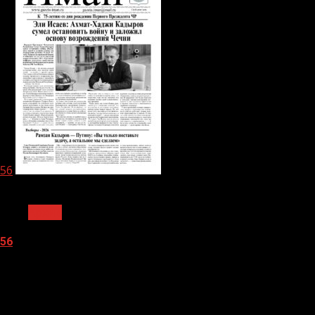
56
1 мин чтения
Архив
56
05.08.2026
О
нас