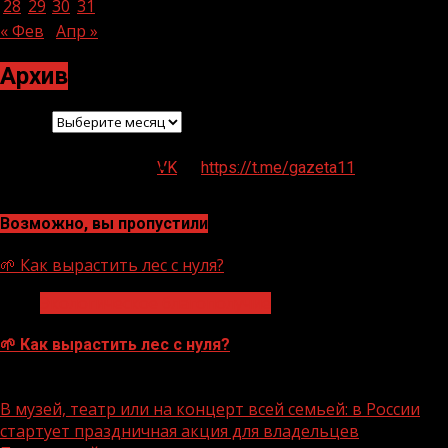
28
29
30
31
« Фев
Апр »
Архив
Архив
VK
https://t.me/gazeta11
Возможно, вы пропустили
🌱 Как вырастить лес с нуля?
Экологическое благополучие
🌱 Как вырастить лес с нуля?
07.08.2026
В музей, театр или на концерт всей семьей: в России
стартует праздничная акция для владельцев