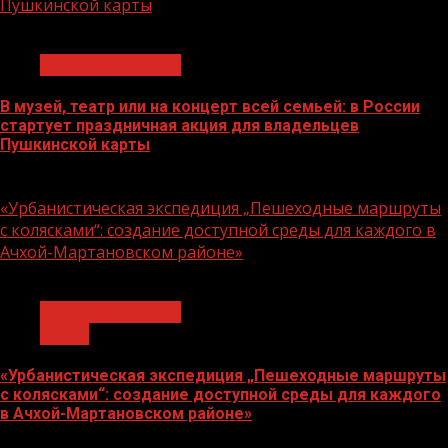
Пушкинской карты
1 мин чтения
Молодёжь и дети
В музей, театр или на концерт всей семьей: в России
стартует праздничная акция для владельцев
Пушкинской карты
07.08.2026
«Урбанистическая экспедиция „Пешеходные маршруты
с колясками“: создание доступной среды для каждого в
Ачхой-Мартановском районе»
1 мин чтения
Молодёжь и дети
Семья
«Урбанистическая экспедиция „Пешеходные маршруты
с колясками“: создание доступной среды для каждого
в Ачхой-Мартановском районе»