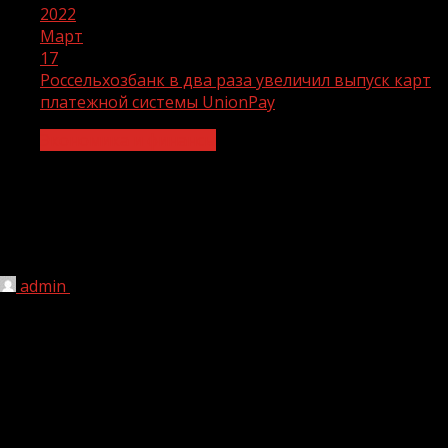
2022
Март
17
Россельхозбанк в два раза увеличил выпуск карт
платежной системы UnionPay
Экономика и финансы
Россельхозбанк в два раза увеличил
выпуск карт платежной системы
UnionPay
admin
17.03.2022
1 мин чтения
219
С начала 2022 года РСХБ выпустил более 50 тысяч карт
UnionPay и «Мир»-UnionPay, большая часть из них
пришлась на первые недели марта. Повышенный рост
спроса обусловлен широкими возможностями оплаты с