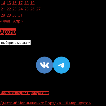
14
15
16
17
18
19
20
21
22
23
24
25
26
27
28
29
30
31
« Фев
Апр »
Архив
Архив
VK
https://t
Возможно, вы пропустили
Дмитрий Чернышенко: Порядка 110 маршрутов