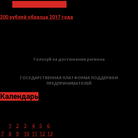
Экономика и финансы
200 рублей образца 2017 года
13.04.2026
БАННЕРЫ
Голосуй за достижения региона
ГОСУДАРСТВЕННАЯ ПЛАТФОРМА ПОДДЕРЖКИ
ПРЕДПРИНИМАТЕЛЕЙ
Календарь
Март 2022
Пн
Вт
Ср
Чт
Пт
Сб
Вс
1
2
3
4
5
6
7
8
9
10
11
12
13