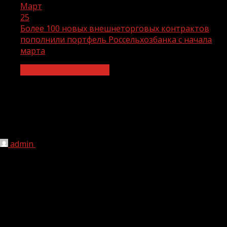
Март
25
Более 100 новых внешнеторговых контрактов
пополнили портфель Россельхозбанка с начала
марта
Экономика и финансы
Более 100 новых внешнеторговых
контрактов пополнили портфель
Россельхозбанка с начала марта
admin
25.03.2022
1 мин чтения
198
Россельхозбанк наращивает свой портфель контрактов
в секторе внешнеэкономической деятельности (ВЭД)
—
только за неполный март их количество увеличилось на
100. Наиболее популярными направлениями