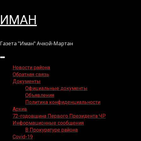
Перейти
ИМАН
к
содержимому
Газета "Иман" Ачхой-Мартан
Основное
меню
Новости района
Обратная связь
Документы
Официальные документы
Объявления
Политика конфиденциальности
Архив
72-годовщина Первого Президента ЧР
Информационные сообщения
В Прокуратуре района
Covid-19