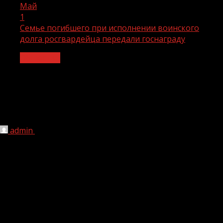
Май
1
Семье погибшего при исполнении воинского
долга росгвардейца передали госнаграду
Общество
Семье погибшего при исполнении
воинского долга росгвардейца
передали госнаграду
admin
01.05.2022
217
В администрации Табасаранского района Республики
Дагестан состоялась церемония передачи
государственной награды семье рядового Акима Г.,
погибшего при выполнении воинского долга. Орден
Мужества отцу военнослужащего передали глава