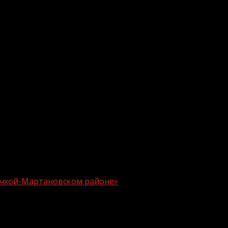
.me/gazeta11
 Ачхой-Мартановском районе»