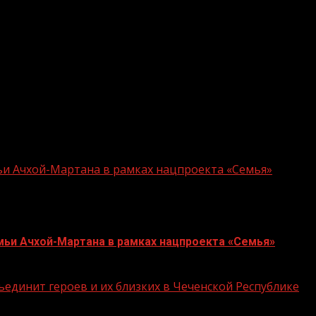
й площадкой для живого общения и передачи знаний в 
советской общественной организации, основанной в 19
анению политических и научных знаний» (с 1963 года —
ь популяризацией науки, читали лекции о достижениях 
ю общественно-государственную просветительскую орг
бранию РФ Владимир Путин заявил о необходимости пер
ьи Ачхой-Мартана в рамках нацпроекта «Семья»
мьи Ачхой-Мартана в рамках нацпроекта «Семья»
единит героев и их близких в Чеченской Республике