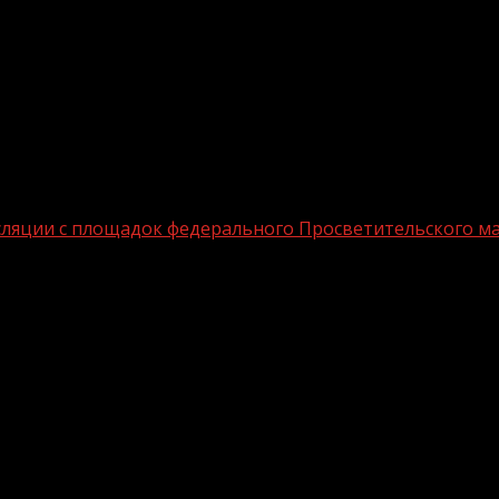
нсляции с площадок федерального Просветительского 
 два дня трансляции с площадок феде
«Знание» принял участие и Глава Чеченской Республик