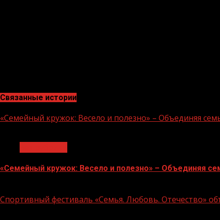
интернете. Просветительские марафоны стали открыто
получили признание у молодежной аудитории.
Российское общество «Знание» ведет свою историю от 
интеллигенции как «Всесоюзное общество по распростр
Общество «Знание России»). Члены Общества занималис
«Знание России» было преобразовано в Общероссийску
2021 года в Послании Президента РФ Федеральному со
современной цифровой платформе.
Связанные истории
«Семейный кружок: Весело и полезно» – Объединяя сем
1 мин чтения
Без рубрики
«Семейный кружок: Весело и полезно» – Объединяя се
14.07.2026
Спортивный фестиваль «Семья. Любовь. Отечество» объ
1 мин чтения