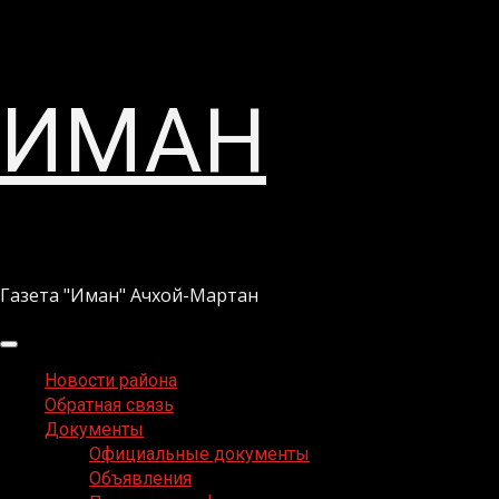
Перейти
ИМАН
к
содержимому
Газета "Иман" Ачхой-Мартан
Основное
меню
Новости района
Обратная связь
Документы
Официальные документы
Объявления