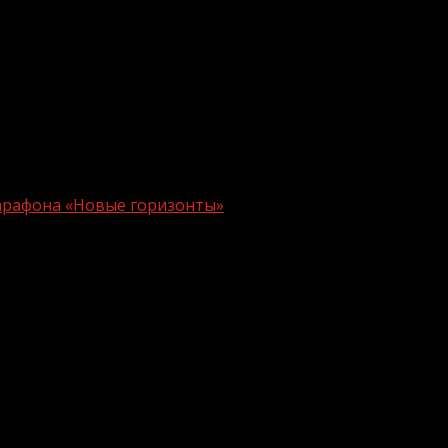
марафона «Новые горизонты»
рального Просветительского марафона
и. Рамзан Кадыров ответил на ряд актуальных