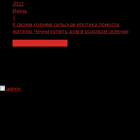
2022
Июнь
1
К своим корням: сельская ипотека помогла
жителю Чечни купить дом в родовом селении
Экономика и финансы
К своим корням: сельская ипотека
помогла жителю Чечни купить дом в
родовом селении
admin
01.06.2022
1 мин чтения
217
Родовые корни для чеченцев имеют особое значение.
Чеченцы обязаны знать имена семи своих предков, в
каждой семье ведется родословная из века в век.
Также важно знать, из какой ты земли. Сегодня на