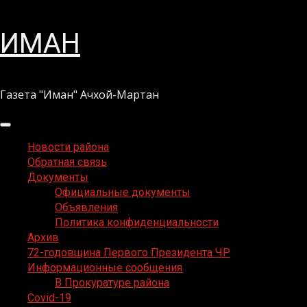
Перейти
ИМАН
к
содержимому
Газета "Иман" Ачхой-Мартан
Основное
меню
Новости района
Обратная связь
Документы
Официальные документы
Объявления
Политика конфиденциальности
Архив
72-годовщина Первого Президента ЧР
Информационные сообщения
В Прокуратуре района
Covid-19