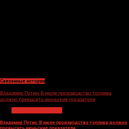
поделился впечатлениями Сулейман
Авторханов.
Сулейман особо отметил, что благодаря возможности
часто бывать в родовом селе он сможет больше
общаться с родственниками и прививать детям
национальную культуру, в том числе уважение к
старшим и родному языку. Ведь в селе каждый человек,
и стар, и млад, как на ладони.
М.ТАГИРОВ, главный специалист службы общественных
связей Чеченского регионального филиала
Россельхозбанка
Связанные истории
Владимир Путин: В июле производство топлива
должно превысить июньские показатели
Экономика и финансы
Владимир Путин: В июле производство топлива должно
превысить июньские показатели