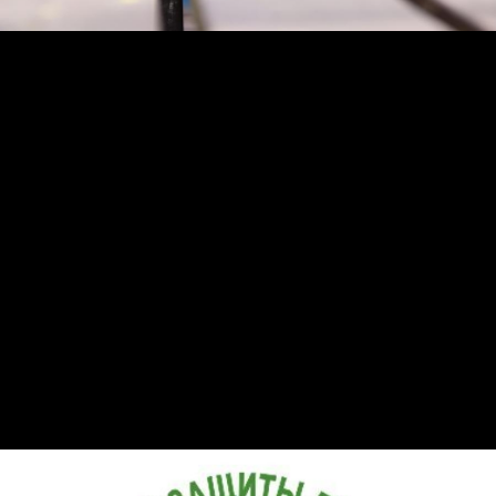
Защита требует и детям с особенностями развития. К
сожалению, особенных детей и их родителей часто
приходится защищать от нападок в обществе, от
невозможности получить достойное образование. От
непонимания и невостребованности в обществе,
несмотря на возможность учиться и работать порой
страдают дети: с ДЦП, аутизмом и другими
особенностями.
Возможность дать им достойное образование и шанс
реализовать себя — это тоже защита детства и имеет
прямое отношение к Дню зашиты детей. Привлекать
внимание к их проблемам и обеспечить достойный
уровень инклюзии — это задача не одного дня. Но в
День защиты детей очень важно отметить и такую
угрозу.