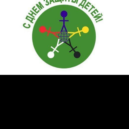
В России с Дня защиты детей обычно начинаются
школьные каникулы. Для детей устраивают веселые
праздники с раздачей угощений, а для взрослых —
различные конференции и мероприятия, на которых
рассказывают о современных угрозах подрастающему
поколению и способах их предотвратить.
Как можно помочь в День защиты детей?