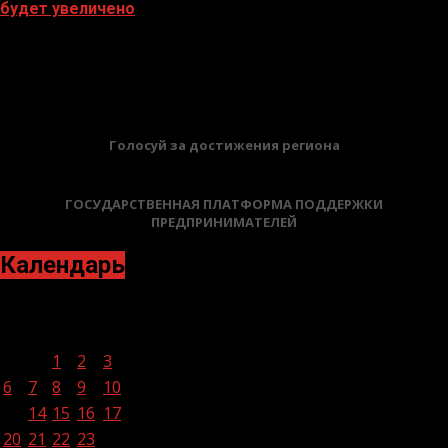
будет увеличено
27.10.2023
БАННЕРЫ
Голосуй за достижения региона
ГОСУДАРСТВЕННАЯ ПЛАТФОРМА ПОДДЕРЖКИ
ПРЕДПРИНИМАТЕЛЕЙ
Календарь
Июнь 2022
Пн
Вт
Ср
Чт
Пт
Сб
Вс
1
2
3
4
5
6
7
8
9
10
11
12
13
14
15
16
17
18
19
20
21
22
23
24
25
26