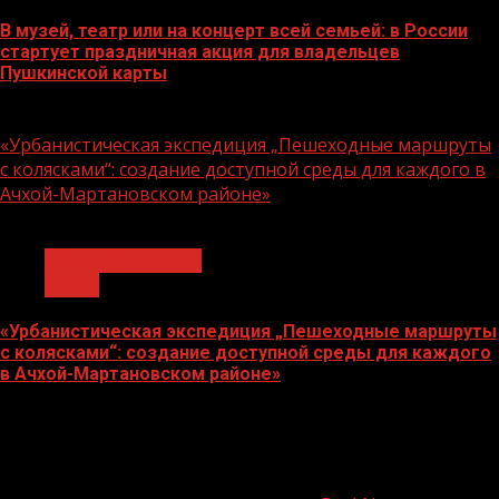
В музей, театр или на концерт всей семьей: в России
стартует праздничная акция для владельцев
Пушкинской карты
07.08.2026
«Урбанистическая экспедиция „Пешеходные маршруты
с колясками“: создание доступной среды для каждого в
Ачхой-Мартановском районе»
1 мин чтения
Молодёжь и дети
Семья
«Урбанистическая экспедиция „Пешеходные маршруты
с колясками“: создание доступной среды для каждого
в Ачхой-Мартановском районе»
07.08.2026
О
нас