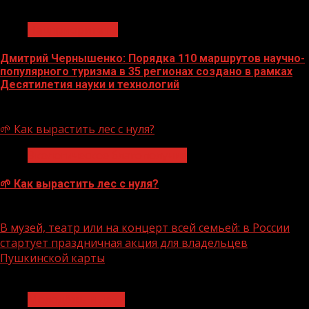
1 мин чтения
Нацприоритеты
Дмитрий Чернышенко: Порядка 110 маршрутов научно-
популярного туризма в 35 регионах создано в рамках
Десятилетия науки и технологий
07.08.2026
🌱 Как вырастить лес с нуля?
Экологическое благополучие
🌱 Как вырастить лес с нуля?
07.08.2026
В музей, театр или на концерт всей семьей: в России
стартует праздничная акция для владельцев
Пушкинской карты
1 мин чтения
Молодёжь и дети