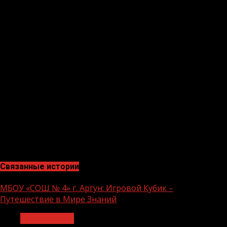
Можно принять участие в благотворительной акции;
Стать наставником ребенку из детского учреждения
или просто найти добрые слова для тех, кто сейчас
нуждается в поддержке и защите.
Поздравления с Днем защиты детей
У Международного дня защиты детей существует
собственный флаг — это разноцветные человечки
(дети) на зеленом фоне, который символизирует рост и
развитие.
(«Грозый-информ»)
Связанные истории
МБОУ «СОШ № 4» г. Аргун: Игровой Кубик –
Путешествие в Мире Знаний
Образование