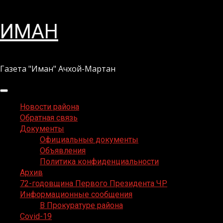
Перейти
ИМАН
к
содержимому
Газета "Иман" Ачхой-Мартан
Основное
меню
Новости района
Обратная связь
Документы
Официальные документы
Объявления
Политика конфиденциальности
Архив
72-годовщина Первого Президента ЧР
Информационные сообщения
В Прокуратуре района
Covid-19