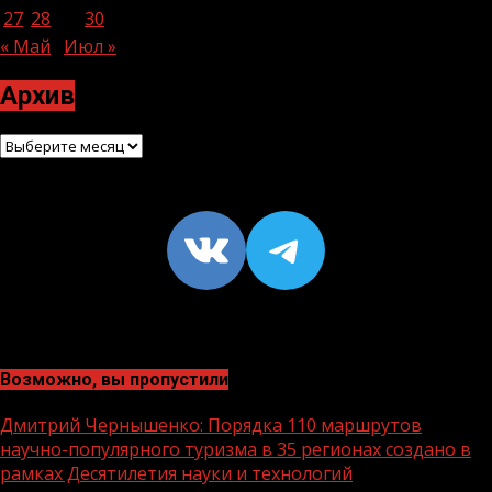
27
28
29
30
« Май
Июл »
Архив
Архив
VK
https://t
Возможно, вы пропустили
Дмитрий Чернышенко: Порядка 110 маршрутов
научно-популярного туризма в 35 регионах создано в
рамках Десятилетия науки и технологий