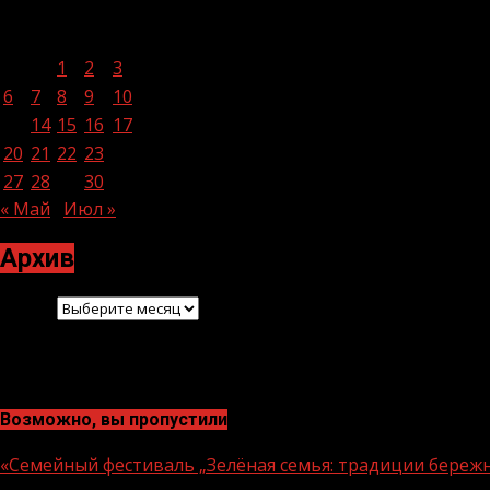
Июнь 2022
Пн
Вт
Ср
Чт
Пт
Сб
Вс
1
2
3
4
5
6
7
8
9
10
11
12
13
14
15
16
17
18
19
20
21
22
23
24
25
26
27
28
29
30
« Май
Июл »
Архив
Архив
Возможно, вы пропустили
«Семейный фестиваль „Зелёная семья: традиции береж
1 мин чтения