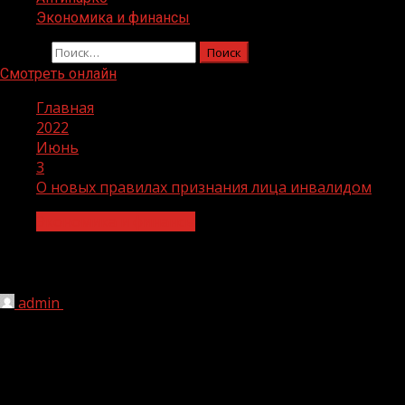
Экономика и финансы
Найти:
Смотреть онлайн
Главная
2022
Июнь
3
О новых правилах признания лица инвалидом
Экономика и финансы
О новых правилах признания лица ин
admin
03.06.2022
1 мин чтения
257
С 1 июля 2022 года будут действовать новые Правила 
Федерации от 5 апреля 2022 года № 588. При этом пос