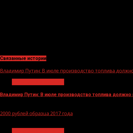
от 20 февраля 2006 года № 95 «О порядке и условиях п
До 1 июля 2022 года включительно продолжает дейст
Российской Федерации от 16 октября 2020 года № 1697
оформления медицинской организацией направления н
Гражданам, срок инвалидности которых заканчивается
социальную экспертизу.
Связанные истории
Владимир Путин: В июле производство топлива должн
Экономика и финансы
Владимир Путин: В июле производство топлива должно
29.06.2026
2000 рублей образца 2017 года
1 мин чтения
Экономика и финансы