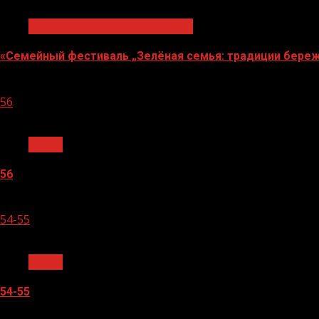
Экологическое благополучие
«Семейный фестиваль „Зелёная семья: традиции береж
06.08.2026
56
1 мин чтения
Архив
56
05.08.2026
54-55
1 мин чтения
Архив
54-55