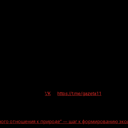
VK
https://t.me/gazeta11
ного отношения к природе“ — шаг к формированию эко