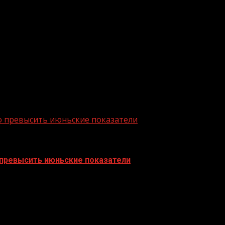
ризнания лица инвалидом» признается утратившим силу.
вовать Временный порядок признания лица инвалидом
, которым установлен особый порядок установления инв
а медико-социальную экспертизу.
 1 июля 2022 года необходимо своевременно оформлят
о превысить июньские показатели
 превысить июньские показатели