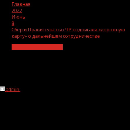
Главная
2022
Июнь
8
Сбер и Правительство ЧР подписали «дорожную
карту» о дальнейшем сотрудничестве
Экономика и финансы
Сбер и Правительство ЧР подписали
«дорожную карту» о дальнейшем
сотрудничестве
admin
08.06.2022
1 мин чтения
268
Сбер и Правительство Чеченской Республики
утвердили план мероприятий по реализации
соглашения о сотрудничестве на вторую половину 2022