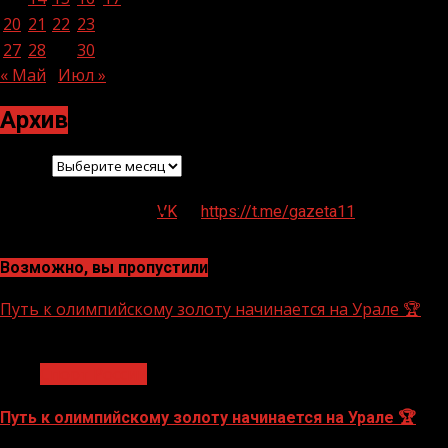
20
21
22
23
24
25
26
27
28
29
30
« Май
Июл »
Архив
Архив
VK
https://t.me/gazeta11
Возможно, вы пропустили
Путь к олимпийскому золоту начинается на Урале 🏆
1 мин чтения
Спорт России
Путь к олимпийскому золоту начинается на Урале 🏆