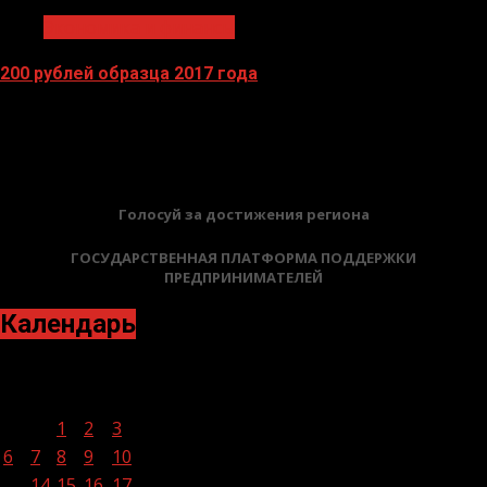
Экономика и финансы
200 рублей образца 2017 года
13.04.2026
БАННЕРЫ
Голосуй за достижения региона
ГОСУДАРСТВЕННАЯ ПЛАТФОРМА ПОДДЕРЖКИ
ПРЕДПРИНИМАТЕЛЕЙ
Календарь
Июнь 2022
Пн
Вт
Ср
Чт
Пт
Сб
Вс
1
2
3
4
5
6
7
8
9
10
11
12
13
14
15
16
17
18
19