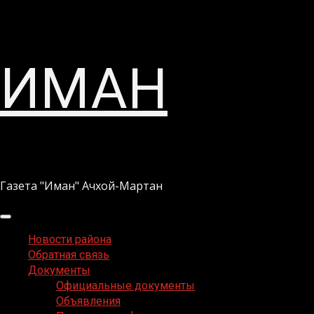
Перейти
ИМАН
к
содержимому
Газета "Иман" Ачхой-Мартан
Основное
меню
Новости района
Обратная связь
Документы
Официальные документы
Объявления