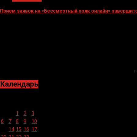
Прием заявок на «Бессмертный полк онлайн» завершитс
04.05.2026
Г
Календарь
Июнь 2022
Пн
Вт
Ср
Чт
Пт
Сб
Вс
1
2
3
4
5
6
7
8
9
10
11
12
13
14
15
16
17
18
19