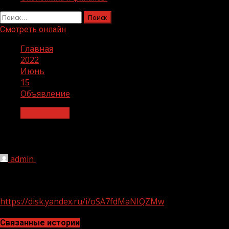
Найти:
Смотреть онлайн
Главная
2022
Июнь
15
Объявление
Объявления
Объявление
admin
15.06.2022
1 мин чтения
219
https://disk.yandex.ru/i/oSA7fdMaNIQZMw
Связанные истории