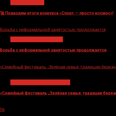
Нацприоритеты
🚀 Подводим итоги конкурса «Спорт — просто космос»!
06.08.2026
Борьба с неформальной занятостью продолжается
Неформальная занятость
Борьба с неформальной занятостью продолжается
06.08.2026
«Семейный фестиваль „Зелёная семья: традиции береж
1 мин чтения
Экологическое благополучие
«Семейный фестиваль „Зелёная семья: традиции береж
06.08.2026
56
1 мин чтения