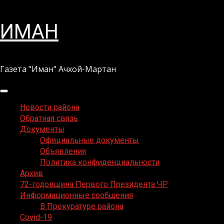
Перейти
ИМАН
к
содержимому
Газета "Иман" Ачхой-Мартан
Основное
меню
Новости района
Обратная связь
Документы
Официальные документы
Объявления
Политика конфиденциальности
Архив
72-годовщина Первого Президента ЧР
Информационные сообщения
В Прокуратуре района
Covid-19