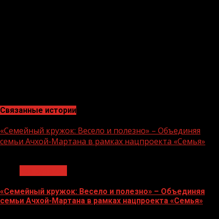
там, рискуют своим здоровьем, а многие погибают,
они должны понимать, за что они отдают свои жизни.
Это чрезвычайно важные вещи. За Россию и за людей,
которые в Донбассе живут», — сказал он. В связи с этим
в школах по поручению президента будут еженедельно
проводиться уроки правильных ценностей.
Экономист, эксперт в сфере закупок и эксперт по
энергосбережению Тамерлан Ахмадов
Связанные истории
«Семейный кружок: Весело и полезно» – Объединяя
семьи Ачхой-Мартана в рамках нацпроекта «Семья»
1 мин чтения
Без рубрики
«Семейный кружок: Весело и полезно» – Объединяя
семьи Ачхой-Мартана в рамках нацпроекта «Семья»