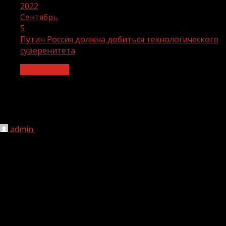
2022
Сентябрь
5
Путин Россия должна добиться технологического
суверенитета
Без рубрики
Путин Россия должна добиться
технологического суверенитета
admin
05.09.2022
1 мин чтения
191
В День знаний, 1 сентября, в Калининграде Владимир
Путин провел открытый урок «Разговор о важном»,
участниками которого стали победители олимпиад и
конкурсов в области культуры, искусства, науки и
спорта.
Глава государства в ходе «открытого урока» напомнил,