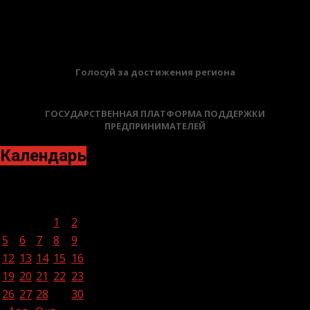
12.06.2026
БАННЕРЫ
Голосуй за достижения региона
ГОСУДАРСТВЕННАЯ ПЛАТФОРМА ПОДДЕРЖКИ
ПРЕДПРИНИМАТЕЛЕЙ
Календарь
Сентябрь 2022
Пн
Вт
Ср
Чт
Пт
Сб
Вс
1
2
3
4
5
6
7
8
9
10
11
12
13
14
15
16
17
18
19
20
21
22
23
24
25
26
27
28
29
30