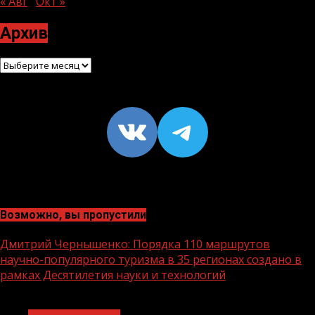
« Авг
Окт »
Архив
Архив
VK
https://t
Возможно, вы пропустили
Дмитрий Чернышенко: Порядка 110 маршрутов
научно-популярного туризма в 35 регионах создано в
рамках Десятилетия науки и технологий
1 мин чтения