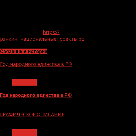
КПМГ.
АНО «Национальные приоритеты»
планирует
проводить Национальный рэнкинг «Наш вклад» в
ежегодном формате. Более подробнее можно узнать
на сайте проекта
https://
рэнкинг.национальныепроекты.рф
Связанные истории
Год народного единства в РФ
1 мин чтения
Общество
Год народного единства в РФ
06.02.2026
ГРАФИЧЕСКОЕ ОПИСАНИЕ
1 мин чтения
Общество