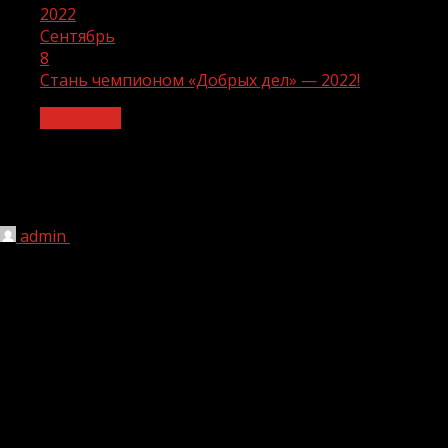
2022
Сентябрь
8
Стань чемпионом «Добрых дел» — 2022!
Общество
Стань чемпионом «Добрых дел» —
2022!
admin
08.09.2022
1 мин чтения
179
Партнер Национального рэнкинга «Наш вклад» —
Ассоциация Менеджеров объявила о старте VIII
Всероссийского конкурса проектов в сфере
корпоративного волонтерства «Чемпионы добрых дел»
— 2022! Победители конкурса имеют возможность
принять участие в Национальном рэнкинге «Наш вклад»