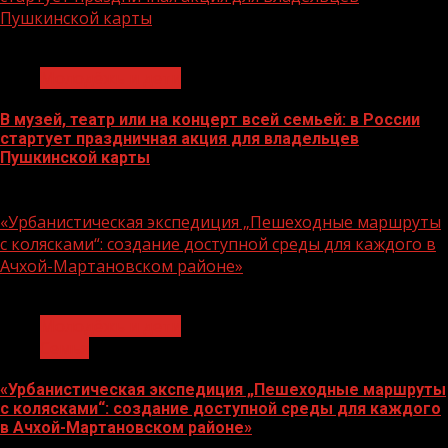
Пушкинской карты
1 мин чтения
Молодёжь и дети
В музей, театр или на концерт всей семьей: в России
стартует праздничная акция для владельцев
Пушкинской карты
07.08.2026
«Урбанистическая экспедиция „Пешеходные маршруты
с колясками“: создание доступной среды для каждого в
Ачхой-Мартановском районе»
1 мин чтения
Молодёжь и дети
Семья
«Урбанистическая экспедиция „Пешеходные маршруты
с колясками“: создание доступной среды для каждого
в Ачхой-Мартановском районе»