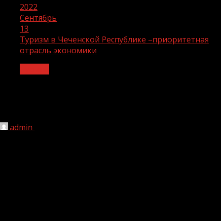
2022
Сентябрь
13
Туризм в Чеченской Республике –приоритетная
отрасль экономики
Туризм
Туризм в Чеченской Республике –
приоритетная отрасль экономики
admin
13.09.2022
1 мин чтения
188
В Чеченской Республике уделяется приоритетное
внимание развитию сферы туризма по разным
направлениям — от создания туристической
инфраструктуры до развития курортного туризма.
Туризм – один из наиболее важных инструментов