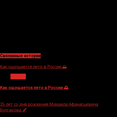
высокие темпы роста по влиянию на ВВП и на ВРП.
По итогам президиума Госсовета по туризму принято
важное решение — наделить корпорацию «Туризм.РФ»
полномочиями агента по управлению земле. Это
существенно ускорит создание туристической
инфраструктуры. Деятельность корпорации уже
обеспечивает рост туристической отрасли, позволяет
привлекать частные инвестиции, сказал Чернышенко.
Связанные истории
Как ощущается лето в России 🌅
Туризм
Как ощущается лето в России 🌅
10.07.2026
35 лет со дня рождения Михаила Афанасьевича
Булгакова 🖋