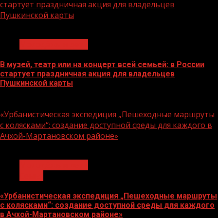
стартует праздничная акция для владельцев
Пушкинской карты
1 мин чтения
Молодёжь и дети
В музей, театр или на концерт всей семьей: в России
стартует праздничная акция для владельцев
Пушкинской карты
07.08.2026
«Урбанистическая экспедиция „Пешеходные маршруты
с колясками“: создание доступной среды для каждого в
Ачхой-Мартановском районе»
1 мин чтения
Молодёжь и дети
Семья
«Урбанистическая экспедиция „Пешеходные маршруты
с колясками“: создание доступной среды для каждого
в Ачхой-Мартановском районе»