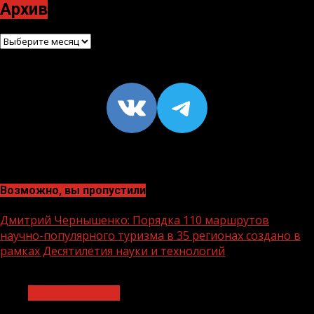
Архив
Архив
VK
https://t
Возможно, вы пропустили
Дмитрий Чернышенко: Порядка 110 маршрутов
научно-популярного туризма в 35 регионах создано в
рамках Десятилетия науки и технологий
1 мин чтения
Нацприоритеты