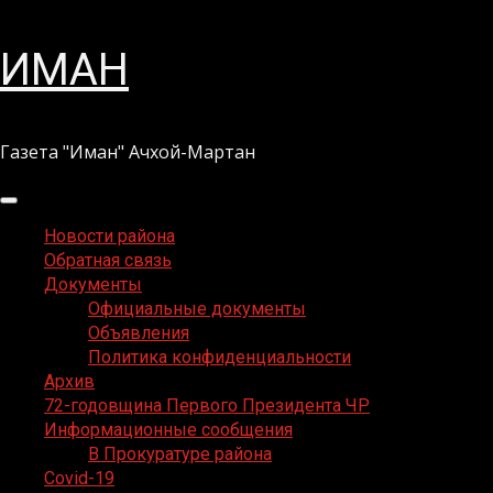
Перейти
ИМАН
к
содержимому
Газета "Иман" Ачхой-Мартан
Основное
меню
Новости района
Обратная связь
Документы
Официальные документы
Объявления
Политика конфиденциальности
Архив
72-годовщина Первого Президента ЧР
Информационные сообщения
В Прокуратуре района
Covid-19