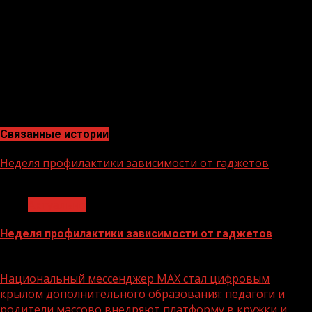
СБУ.
Малькевич, заявил, что не допустят состояться новому
мировому скандалу. По его словам, из Изюма в Россию
шел большой поток беженцев, которые спасаясь от
нацистов бежали к нам в страну. И каждый из них
подтвердит, что никаких расстрелов в Изюме не было
— добавил член ОП.
Связанные истории
Неделя профилактики зависимости от гаджетов
1 мин чтения
Актуально
Неделя профилактики зависимости от гаджетов
15.06.2026
Национальный мессенджер MAX стал цифровым
крылом дополнительного образования: педагоги и
родители массово внедряют платформу в кружки и