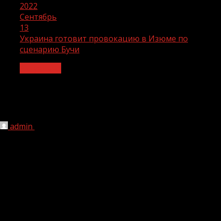
2022
Сентябрь
13
Украина готовит провокацию в Изюме по
сценарию Бучи
Актуально
Украина готовит провокацию в Изюме
по сценарию Бучи
admin
13.09.2022
1 мин чтения
180
В Общественной палате заявили, что в Изюме хотят
устроить провокацию, как в Буче. Первый
зампредседателя комиссии Общественной палаты по
развитию информационного сообщества, СМИ и
массовых коммуникаций Александр Малькевич заявил,
что «эти попытки обречены»