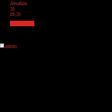
Декабрь
16
69-70
Без рубрики
69-70
admin
16.12.2022
1 мин чтения
133