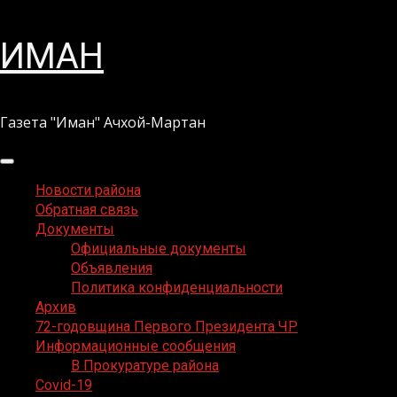
Перейти
ИМАН
к
содержимому
Газета "Иман" Ачхой-Мартан
Основное
меню
Новости района
Обратная связь
Документы
Официальные документы
Объявления
Политика конфиденциальности
Архив
72-годовщина Первого Президента ЧР
Информационные сообщения
В Прокуратуре района
Covid-19